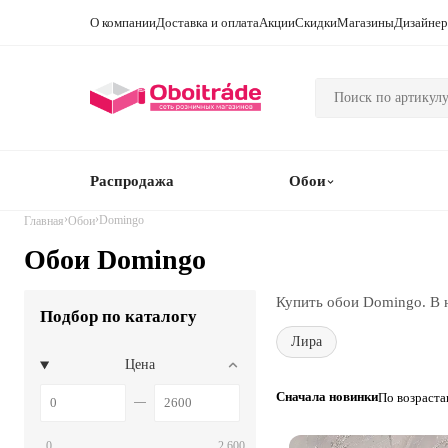
О компании
Доставка и оплата
Акции
Скидки
Магазины
Дизайне
Распродажа
Обои
›
›
Domingo
Главная
Обои
Обои Domingo
Купить обои Domingo. В 
Подбор по каталогу
Лира
Цена
Сначала новинки
По возраст
0
2 600