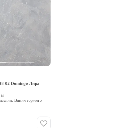
28-02 Domingo Лира
0 м
изелин, Винил горячего
и
Купить