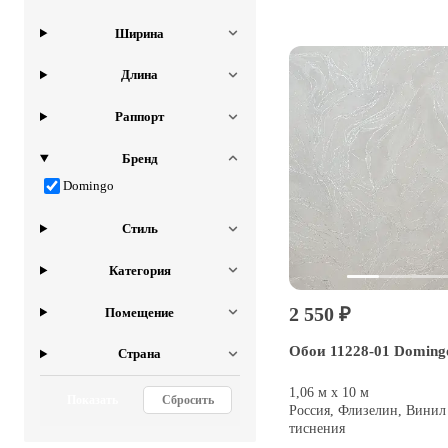
Ширина
Длина
Раппорт
Бренд
Domingo
Стиль
Категория
2 550 ₽
Помещение
Обои 11228-01 Doming
Страна
1,06 м х 10 м
Показать
Сбросить
Россия, Флизелин, Винил
тиснения