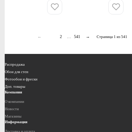
Купить
Купить
←
1
2
…
541
→
Страница 1 из 541
Распродажа
Обои для стен
Фотообои и фрески
Доп. товары
Компания
О компании
Новости
Магазины
Информация
Доставка и оплата