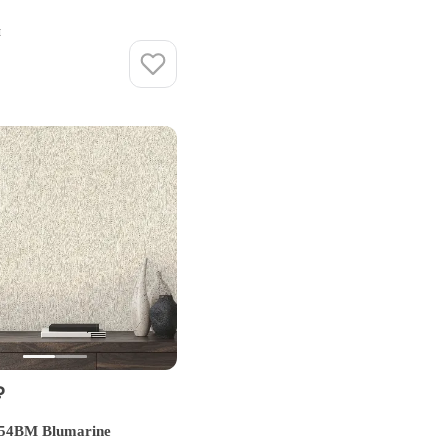
и
Купить
₽
54BM Blumarine