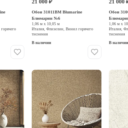
21 000 ₽
21 000 
ine
Обои 31011BM Blumarine
Обои 310
Блюмарин №6
Блюмари
1,06 м х 10,05 м
1,06 м х 1
 горячего
Италия, Флизелин, Винил горячего
Италия, Ф
тиснения
тиснения
В наличии
В наличи
Купить