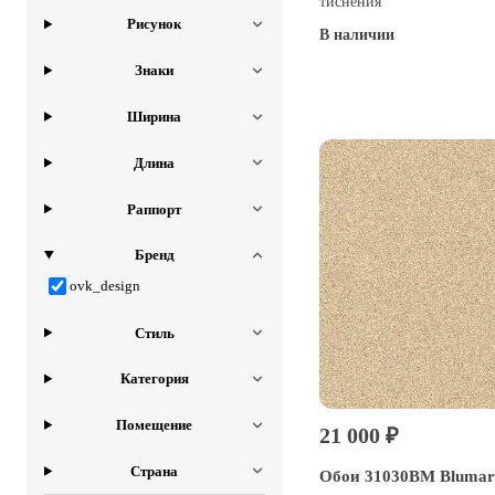
тиснения
Рисунок
В наличии
Купить
Знаки
Ширина
Длина
Раппорт
Бренд
ovk_design
Стиль
Категория
Помещение
21 000 ₽
Страна
Обои 31030BM Blumar