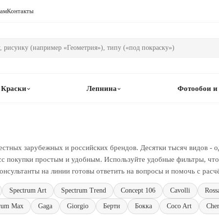
рам
Контакты
Краски
Лепнина
Фотообои и
естных зарубежных и российских брендов. Десятки тысяч видов - о
сс покупки простым и удобным. Используйте удобные фильтры, чтоб
онсультанты на линии готовы ответить на вопросы и помочь с расч
Spectrum Art
Spectrum Trend
Concept 106
Cavolli
Ross
rum Max
Gaga
Giorgio
Берти
Бокка
Coco Art
Cher