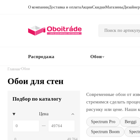
О компании
Доставка и оплата
Акции
Скидки
Магазины
Дизайне
Распродажа
Обои
›
Обои
Главная
Обои для стен
Современные обои от изв
Подбор по каталогу
стремимся сделать проце
рисунку или цене. Наши к
Цена
Spectrum Pro
Berggi
Spectrum Boom
Spect
0
49 764