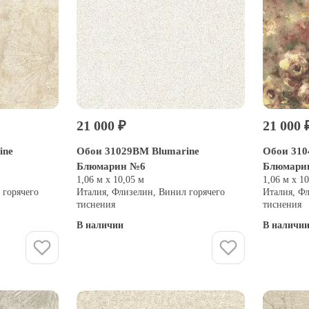
21 000 ₽
21 000 
ine
Обои 31029BM Blumarine
Обои 310
Блюмарин №6
Блюмари
1,06 м х 10,05 м
1,06 м х 1
 горячего
Италия, Флизелин, Винил горячего
Италия, Ф
тиснения
тиснения
В наличии
В наличи
Купить