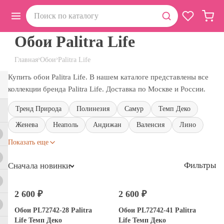
Обои Palitra Life
›
›
Главная
Обои
Palitra Life
Купить обои Palitra Life. В нашем каталоге представлены все
коллекции бренда Palitra Life. Доставка по Москве и России.
Тренд Природа
Полинезия
Самур
Темп Деко
Женева
Неаполь
Андижан
Валенсия
Лино
Показать еще
Фильтры
Сначала новинки
2 600 ₽
2 600 ₽
Обои PL72742-28 Palitra
Обои PL72742-41 Palitra
Life Темп Деко
Life Темп Деко