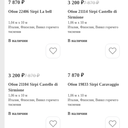
7 870 ₽
3 200 ₽
7 870 ₽
-59%
Распродажа
Обои 22406 Sirpi La bell
Обои 21114 Sirpi Castello di
Sirmione
1,04 м х 10 м
1,06 м х 10 м
Италия, Флизелин, Винил горячего
Италия, Флизелин, Винил горячего
тиснения
тиснения
В наличии
В наличии
Купить
Купить
7 870 ₽
3 200 ₽
7 870 ₽
-59%
Распродажа
Обои 21104 Sirpi Castello di
Обои 19833 Sirpi Caravaggio
Sirmione
1,06 м х 10 м
1,06 м х 10 м
Италия, Флизелин, Винил горячего
Италия, Флизелин, Винил горячего
тиснения
тиснения
В наличии
В наличии
Купить
Купить