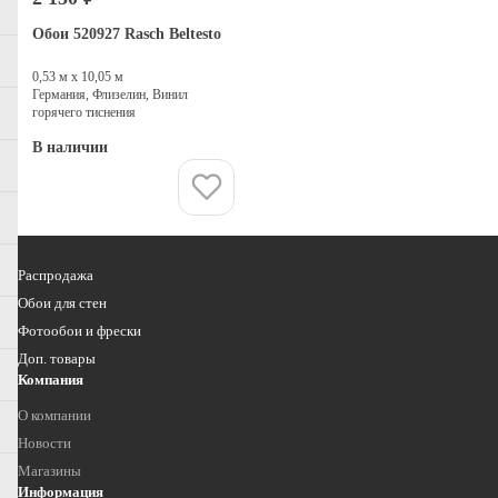
Обои 520927 Rasch Beltesto
0,53 м х 10,05 м
Германия, Флизелин, Винил
горячего тиснения
В наличии
Купить
Распродажа
Обои для стен
Фотообои и фрески
Доп. товары
Компания
О компании
Новости
Магазины
Информация