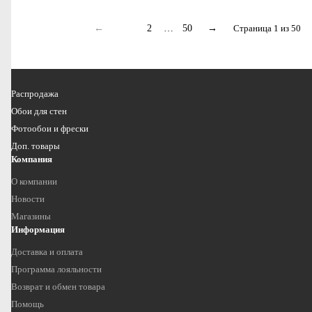
←
1
2
…
50
→
Страница 1 из 50
Распродажа
Обои для стен
Фотообои и фрески
Доп. товары
Компания
О компании
Новости
Магазины
Информация
Доставка и оплата
Программа лояльности
Возврат и обмен товара
Помощь