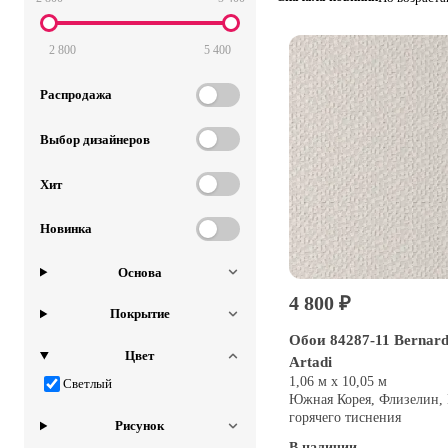
2 800
5 400
Распродажа
Выбор дизайнеров
Хит
Новинка
Основа
4 800 ₽
Покрытие
Обои 84287-11 Bernard
Цвет
Artadi
1,06 м х 10,05 м
Светлый
Южная Корея, Флизелин,
горячего тиснения
Рисунок
В наличии