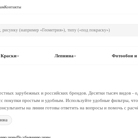
рам
Контакты
Краски
Лепнина
Фотообои и
естных зарубежных и российских брендов. Десятки тысяч видов - о
сс покупки простым и удобным. Используйте удобные фильтры, чтоб
онсультанты на линии готовы ответить на вопросы и помочь с расч
юна
анию цены
По убыванию цены