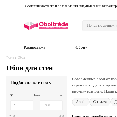
О компании
Доставка и оплата
Акции
Скидки
Магазины
Дизайне
Распродажа
Обои
›
Обои
Главная
Обои для стен
Современные обои от изв
Подбор по каталогу
стремимся сделать проце
рисунку или цене. Наши к
Цена
Artadi
Carnazza
Д
Сначала новинки
По возраст
2 800
5 400