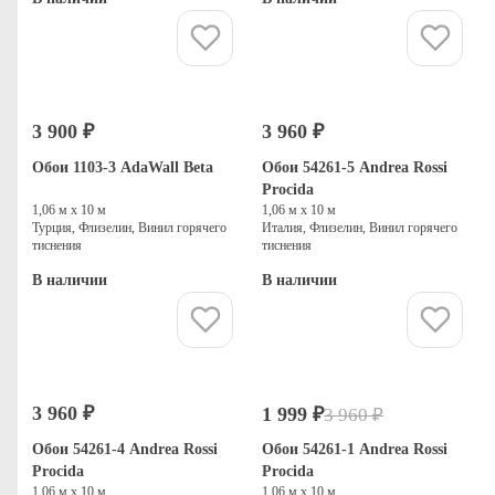
Купить
Купить
3 900 ₽
3 960 ₽
Обои 1103-3 AdaWall Beta
Обои 54261-5 Andrea Rossi
Procida
1,06 м х 10 м
1,06 м х 10 м
Турция, Флизелин, Винил горячего
Италия, Флизелин, Винил горячего
тиснения
тиснения
В наличии
В наличии
Купить
Купить
3 960 ₽
1 999 ₽
3 960 ₽
-50%
Распродажа
Обои 54261-4 Andrea Rossi
Обои 54261-1 Andrea Rossi
Procida
Procida
1,06 м х 10 м
1,06 м х 10 м