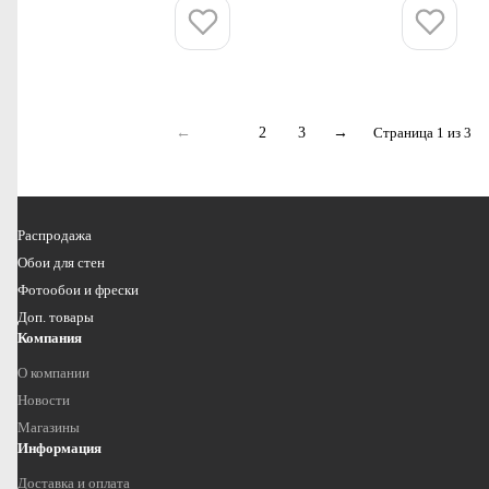
Купить
Купить
←
1
2
3
→
Страница 1 из 3
Распродажа
Обои для стен
Фотообои и фрески
Доп. товары
Компания
О компании
Новости
Магазины
Информация
Доставка и оплата