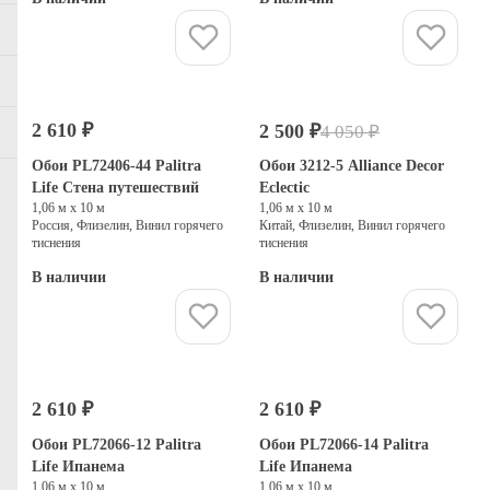
Купить
Купить
2 610 ₽
2 500 ₽
4 050 ₽
-38%
Распродажа
Обои PL72406-44 Palitra
Обои 3212-5 Alliance Decor
Life Стена путешествий
Eclectic
1,06 м х 10 м
1,06 м х 10 м
Россия, Флизелин, Винил горячего
Китай, Флизелин, Винил горячего
тиснения
тиснения
В наличии
В наличии
Купить
Купить
2 610 ₽
2 610 ₽
Обои PL72066-12 Palitra
Обои PL72066-14 Palitra
Life Ипанема
Life Ипанема
1,06 м х 10 м
1,06 м х 10 м