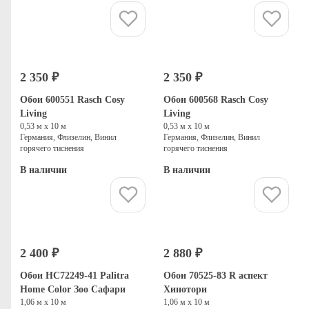
Купить
Купить
2 350 ₽
2 350 ₽
Обои 600551 Rasch Cosy
Обои 600568 Rasch Cosy
Living
Living
0,53 м х 10 м
0,53 м х 10 м
Германия, Флизелин, Винил
Германия, Флизелин, Винил
горячего тиснения
горячего тиснения
В наличии
В наличии
Купить
Купить
2 400 ₽
2 880 ₽
Обои HC72249-41 Palitra
Обои 70525-83 R аспект
Home Color Зоо Сафари
Хинотори
1,06 м х 10 м
1,06 м х 10 м