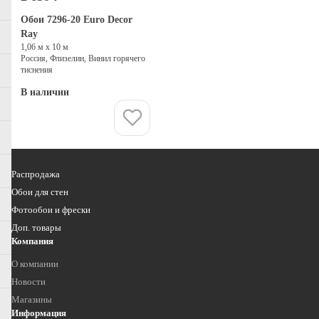
Обои 7296-20 Euro Decor
Ray
1,06 м х 10 м
Россия, Флизелин, Винил горячего
тиснения
В наличии
Купить
Распродажа
Обои для стен
Фотообои и фрески
Доп. товары
Компания
О компании
Новости
Магазины
Информация