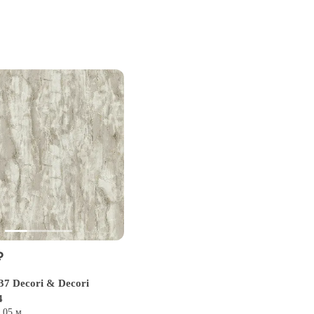
₽
37 Decori & Decori
4
0,05 м