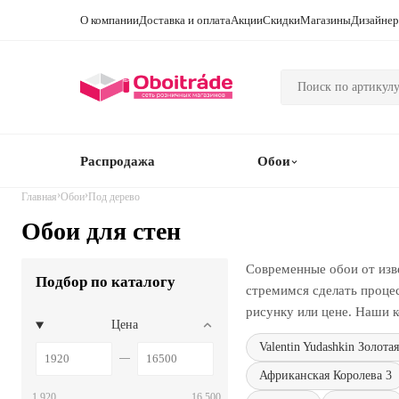
О компании
Доставка и оплата
Акции
Скидки
Магазины
Дизайне
Распродажа
Обои
›
›
Главная
Обои
Под дерево
Обои для стен
Современные обои от изв
Подбор по каталогу
стремимся сделать проце
рисунку или цене. Наши к
Цена
Valentin Yudashkin Золотая
Африканская Королева 3
1 920
16 500