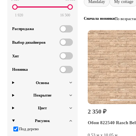
Mandalay
My cottage
1 920
16 500
Сначала новинки
По возраст
Распродажа
Выбор дизайнеров
Хит
Новинка
Основа
Покрытие
Цвет
2 350 ₽
Рисунок
Обои 822540 Rasch Bel
Под дерево
0,53 м х 10,05 м