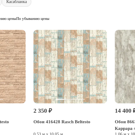
Касабланка
анию цены
По убыванию цены
2 350 ₽
14 400 
testo
Обои 416428 Rasch Beltesto
Обои 866
Каррара 
0,53 м х 10,05 м
1,06 м х 1