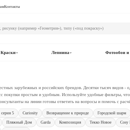
рам
Контакты
Краски
Лепнина
Фотообои и
естных зарубежных и российских брендов. Десятки тысяч видов - о
сс покупки простым и удобным. Используйте удобные фильтры, чтоб
онсультанты на линии готовы ответить на вопросы и помочь с расч
 серия 5
Curiosity
Возвращение к природе
Городской шарм
Пляжный Дом
Garda
Композиция
Текко Новое
Cosy 