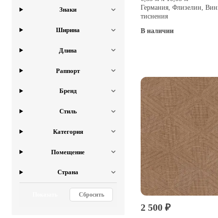
Германия, Флизелин, Вин
Знаки
тиснения
Ширина
В наличии
Купить
Длина
Раппорт
Бренд
Стиль
Категория
Помещение
Страна
Показать
Сбросить
2 500 ₽