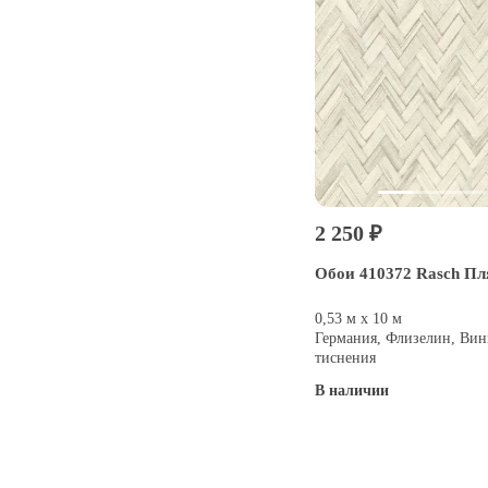
2 250 ₽
Обои 410372 Rasch П
0,53 м х 10 м
Германия, Флизелин, Вин
тиснения
В наличии
Купить