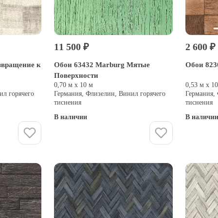
11 500 ₽
2 600 ₽
звращение к
Обои 63432 Marburg Мятые
Обои 8230
Поверхности
0,70 м х 10 м
0,53 м х 1
ил горячего
Германия, Флизелин, Винил горячего
Германия,
тиснения
тиснения
В наличии
В наличи
Купить