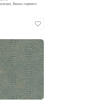
лизелин, Винил горячего
и
Купить