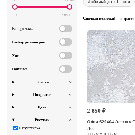
Любимый день Паписа
0
35 850
Сначала новинки
По возраст
Распродажа
Выбор дизайнеров
Хит
Новинка
Основа
Покрытие
Цвет
2 850 ₽
Рисунок
Обои 620404 Accento 
Лес
Штукатурка
1,06 м х 10,05 м