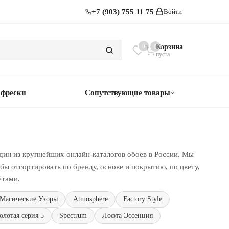
+7 (903) 755 11 75
Войти
0
Корзина
0
пуста
 фрески
Сопутствующие товары
дин из крупнейших онлайн-каталогов обоев в России. Мы
ы отсортировать по бренду, основе и покрытию, по цвету,
ётами.
Магические Узоры
Atmosphere
Factory Style
Золотая серия 5
Spectrum
Лофта Эссенция