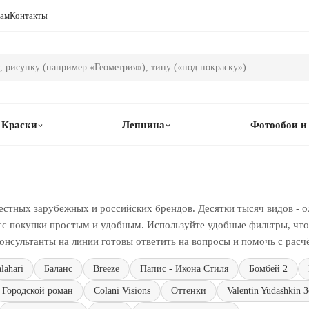
рам
Контакты
Краски
Лепнина
Фотообои и
естных зарубежных и российских брендов. Десятки тысяч видов - о
сс покупки простым и удобным. Используйте удобные фильтры, чтоб
онсультанты на линии готовы ответить на вопросы и помочь с расч
lahari
Баланс
Breeze
Папис - Икона Стиля
Бомбей 2
Городской роман
Colani Visions
Оттенки
Valentin Yudashkin 