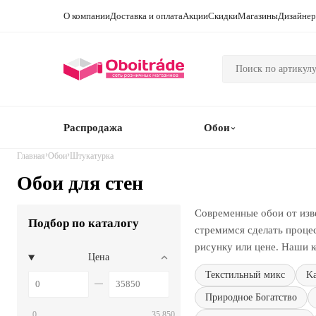
О компании
Доставка и оплата
Акции
Скидки
Магазины
Дизайне
Распродажа
Обои
›
›
Главная
Обои
Штукатурка
Обои для стен
Современные обои от изв
Подбор по каталогу
стремимся сделать проце
рисунку или цене. Наши к
Цена
Текстильный микс
Ka
Природное Богатство
0
35 850