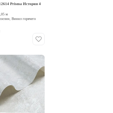
2614 Prisma История 4
0,05 м
изелин, Винил горячего
и
Купить