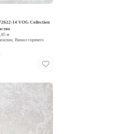
2622-14 VOG Collection
нство
0,05 м
изелин, Винил горячего
и
Купить