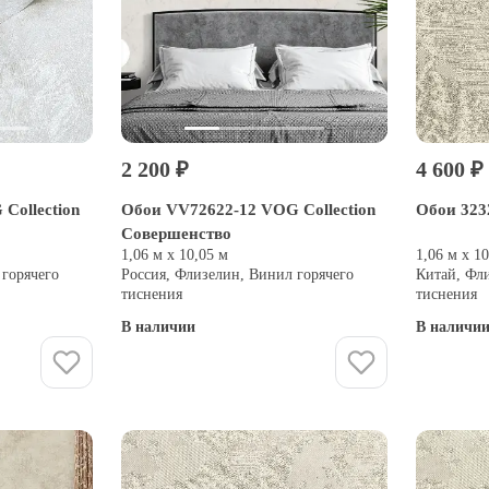
2 200 ₽
4 600 ₽
Collection
Обои VV72622-12 VOG Collection
Обои 323
Совершенство
1,06 м х 10,05 м
1,06 м х 1
 горячего
Россия, Флизелин, Винил горячего
Китай, Фл
тиснения
тиснения
В наличии
В наличи
Купить