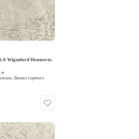
2-6 Wiganford Нежность
0 м
изелин, Винил горячего
и
Купить