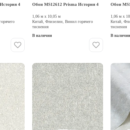
История 4
Обои MS12612 Prisma История 4
Обои MS1
1,06 м х 10,05 м
1,06 м х 1
горячего
Китай, Флизелин, Винил горячего
Китай, Фл
тиснения
тиснения
В наличии
В наличи
Купить