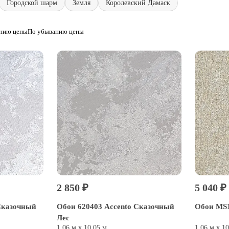
Городской шарм
Земля
Королевский Дамаск
анию цены
По убыванию цены
2 850 ₽
5 040 ₽
Сказочный
Обои 620403 Accento Сказочный
Обои MS1
Лес
1,06 м х 10,05 м
1,06 м х 1