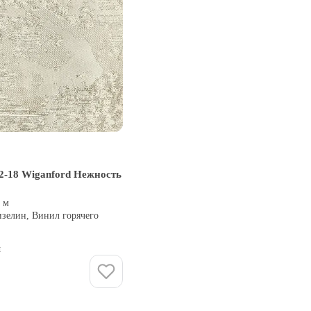
2-18 Wiganford Нежность
0 м
изелин, Винил горячего
и
Купить