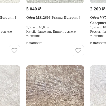
5 040 ₽
2 200 ₽
История 4
Обои MS12606 Prisma История 4
Обои VV7
Соверше
1,06 м х 10,05 м
1,06 м х 1
горячего
Китай, Флизелин, Винил горячего
Россия, Фл
тиснения
тиснения
В наличии
В наличи
Купить