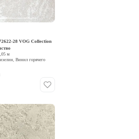
2622-28 VOG Collection
нство
0,05 м
изелин, Винил горячего
и
Купить