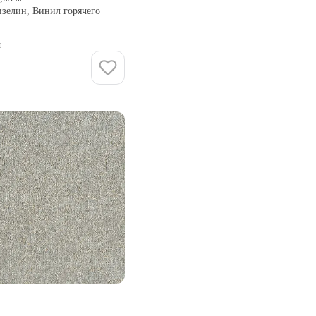
изелин, Винил горячего
и
Купить