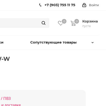
+7 (903) 755 11 75
Войти
Корзина
0
0
пуста
ки
Сопутствующие товары
W-W
 / ПВЗ
 и доставке