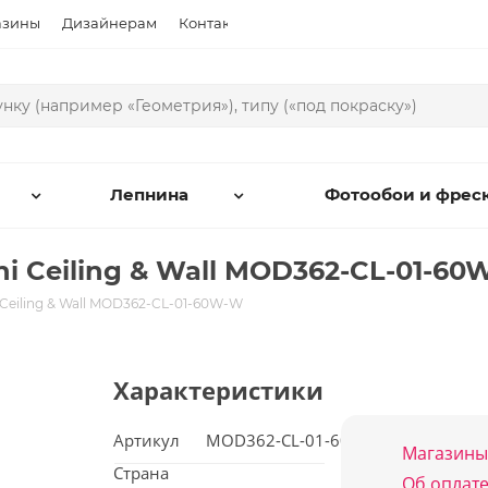
азины
Дизайнерам
Контакты
Лепнина
Фотообои и фрес
 Ceiling & Wall MOD362-CL-01-60
Ceiling & Wall MOD362-CL-01-60W-W
Характеристики
Артикул
MOD362-CL-01-60W-W
Магазины
Страна
Об оплате