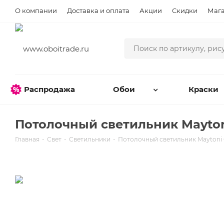
О компании
Доставка и оплата
Акции
Скидки
Маг
Распродажа
Обои
Краски
Потолочный светильник Maytoni
Главная
-
Свет
-
Светильники
-
Потолочный светильник Maytoni 