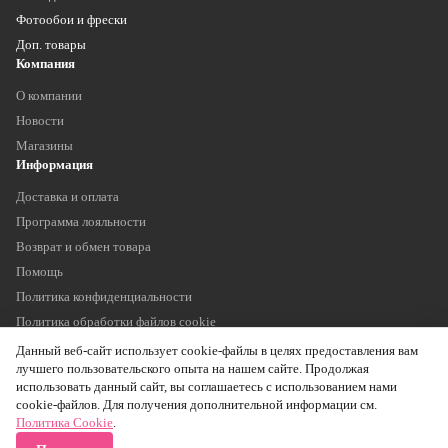
Фотообои и фрески
Доп. товары
Компания
О компании
Новости
Магазины
Информация
Доставка и оплата
Программа лояльности
Возврат и обмен товара
Помощь
Политика конфиденциальности
Политика обработки файлов cookie
Наши контакты
Данный веб-сайт использует cookie-файлы в целях предоставления вам
+7 (903) 755 11 75
лучшего пользовательского опыта на нашем сайте. Продолжая
info@oboitrade.ru
использовать данный сайт, вы соглашаетесь с использованием нами
г. Москва, Тихорецкий б-р, 1к4, пав. А123
cookie-файлов. Для получения дополнительной информации см.
Политика Cookie
.