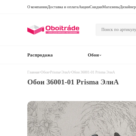
О компании
Доставка и оплата
Акции
Скидки
Магазины
Дизайне
Распродажа
Обои
›
›
›
›
Обои 36001-01 Prisma ЭлиА
Главная
Обои
Prisma
ЭлиА
Обои 36001-01 Prisma ЭлиА