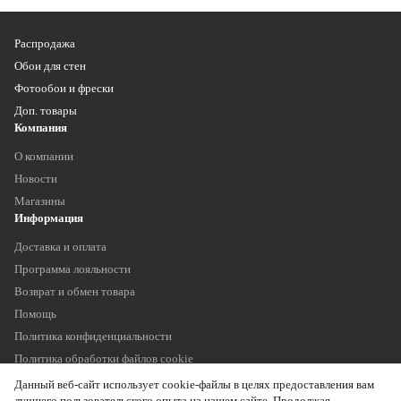
Распродажа
Обои для стен
Фотообои и фрески
Доп. товары
Компания
О компании
Новости
Магазины
Информация
Доставка и оплата
Программа лояльности
Возврат и обмен товара
Помощь
Политика конфиденциальности
Политика обработки файлов cookie
Наши контакты
Данный веб-сайт использует cookie-файлы в целях предоставления вам
+7 (903) 755 11 75
лучшего пользовательского опыта на нашем сайте. Продолжая