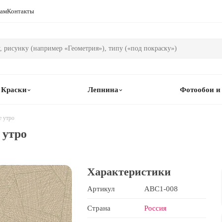
рам
Контакты
Краски
Лепнина
Фотообои и
е утро
 утро
Характеристики
Артикул
ABC1-008
Страна
Россия