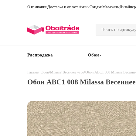
О компании
Доставка и оплата
Акции
Скидки
Магазины
Дизайне
Распродажа
Обои
›
›
›
›
Обои ABC1 008 Milassa Весенне
Главная
Обои
Milassa
Весеннее утро
Обои ABC1 008 Milassa Весеннее