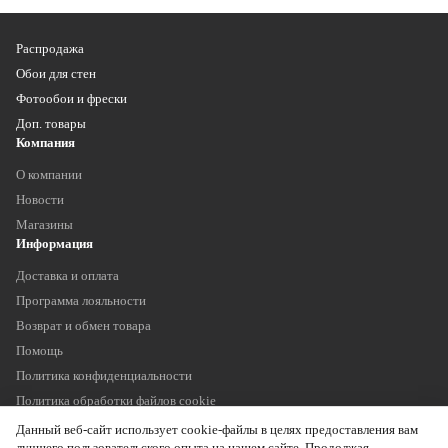
Распродажа
Обои для стен
Фотообои и фрески
Доп. товары
Компания
О компании
Новости
Магазины
Информация
Доставка и оплата
Программа лояльности
Возврат и обмен товара
Помощь
Политика конфиденциальности
Политика обработки файлов cookie
Наши контакты
Данный веб-сайт использует cookie-файлы в целях предоставления вам
+7 (903) 755 11 75
лучшего пользовательского опыта на нашем сайте. Продолжая