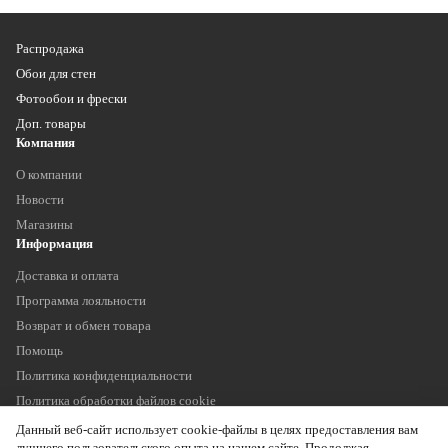
Распродажа
Обои для стен
Фотообои и фрески
Доп. товары
Компания
О компании
Новости
Магазины
Информация
Доставка и оплата
Программа лояльности
Возврат и обмен товара
Помощь
Политика конфиденциальности
Политика обработки файлов cookie
Наши контакты
Данный веб-сайт использует cookie-файлы в целях предоставления вам
+7 (903) 755 11 75
лучшего пользовательского опыта на нашем сайте. Продолжая