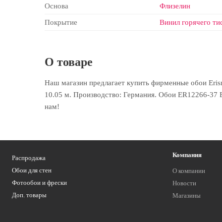
Основа
Флизелин
Покрытие
Винил горячего ти
О товаре
Наш магазин предлагает купить фирменные обои Eris
10.05 м. Производство: Германия. Обои ER12266-37 E
нам!
Компания
Распродажа
Обои для стен
О компании
Фотообои и фрески
Новости
Доп. товары
Магазины