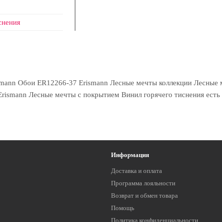
снения
mann Обои ER12266-37 Erismann Лесные мечты коллекции Лесные ме
rismann Лесные мечты с покрытием Винил горячего тиснения есть в
Информация
Доставка и оплата
Программа лояльности
Возврат и обмен товара
Помощь
Политика конфиденциальности