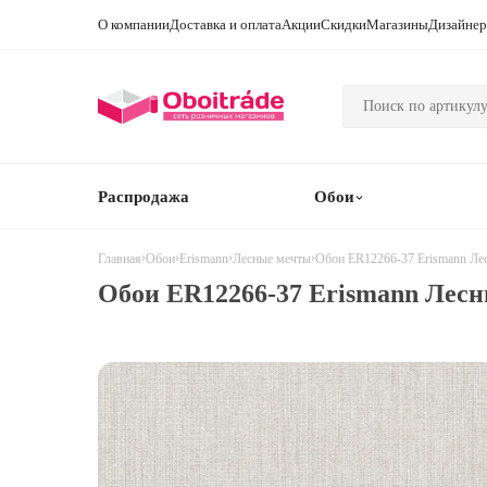
О компании
Доставка и оплата
Акции
Скидки
Магазины
Дизайне
Распродажа
Обои
›
›
›
›
Обои ER12266-37 Erismann Ле
Главная
Обои
Erismann
Лесные мечты
Обои ER12266-37 Erismann Лес