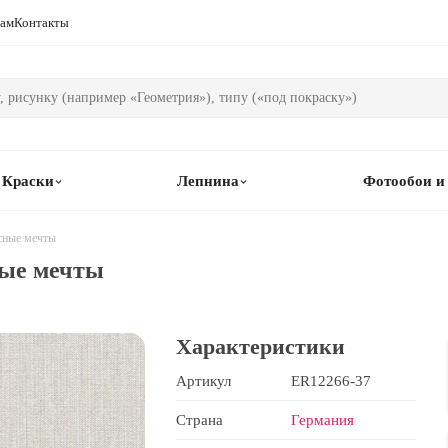
рам
Контакты
Краски
Лепнина
Фотообои и
сные мечты
ные мечты
Характеристики
Артикул
ER12266-37
Страна
Германия