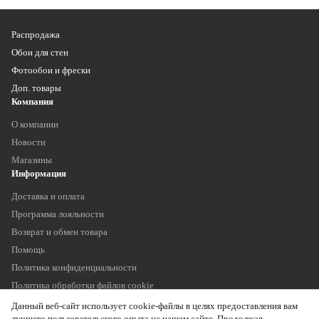
Распродажа
Обои для стен
Фотообои и фрески
Доп. товары
Компания
О компании
Новости
Магазины
Информация
Доставка и оплата
Программа лояльности
Возврат и обмен товара
Помощь
Политика конфиденциальности
Политика обработки файлов cookie
Наши контакты
Данный веб-сайт использует cookie-файлы в целях предоставления вам
+7 (903) 755 11 75
лучшего пользовательского опыта на нашем сайте. Продолжая