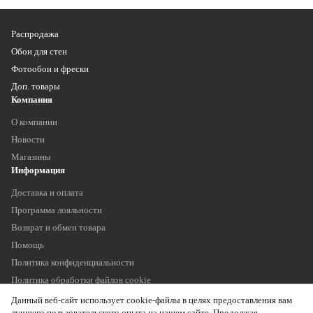
Распродажа
Обои для стен
Фотообои и фрески
Доп. товары
Компания
О компании
Новости
Магазины
Информация
Доставка и оплата
Программа лояльности
Возврат и обмен товара
Помощь
Политика конфиденциальности
Политика обработки файлов cookie
Наши контакты
Данный веб-сайт использует cookie-файлы в целях предоставления вам
+7 (903) 755 11 75
лучшего пользовательского опыта на нашем сайте. Продолжая