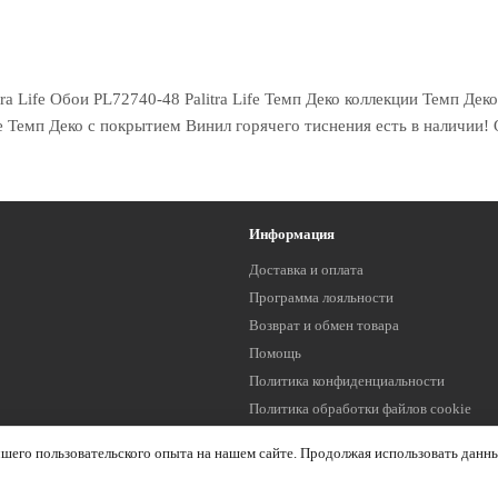
a Life Обои PL72740-48 Palitra Life Темп Деко коллекции Темп Деко
fe Темп Деко с покрытием Винил горячего тиснения есть в наличии! 
Информация
Доставка и оплата
Программа лояльности
Возврат и обмен товара
Помощь
Политика конфиденциальности
Политика обработки файлов cookie
шего пользовательского опыта на нашем сайте. Продолжая использовать данный