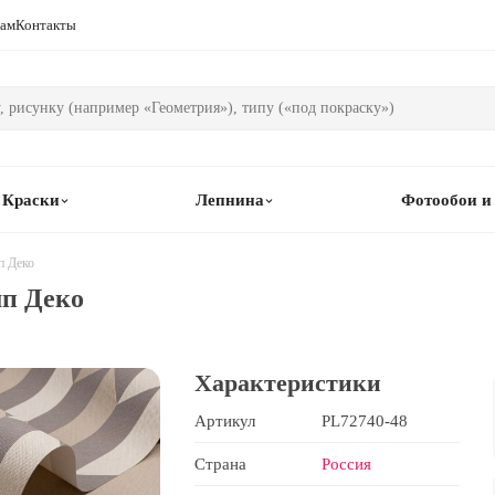
рам
Контакты
Краски
Лепнина
Фотообои и
п Деко
мп Деко
Характеристики
Артикул
PL72740-48
Страна
Россия