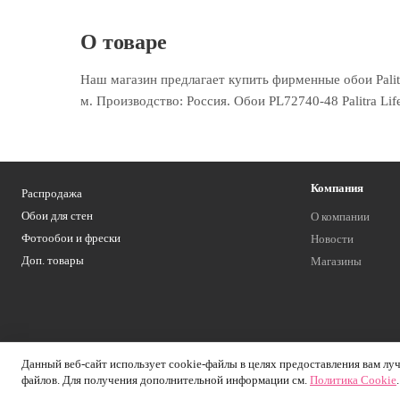
О товаре
Наш магазин предлагает купить фирменные обои Palitr
м. Производство: Россия. Обои PL72740-48 Palitra Li
Компания
Распродажа
Обои для стен
О компании
Фотообои и фрески
Новости
Доп. товары
Магазины
Данный веб-сайт использует cookie-файлы в целях предоставления вам луч
файлов. Для получения дополнительной информации см.
Политика Cookie
.
2026 © Обоитрейд — интернет-магазин