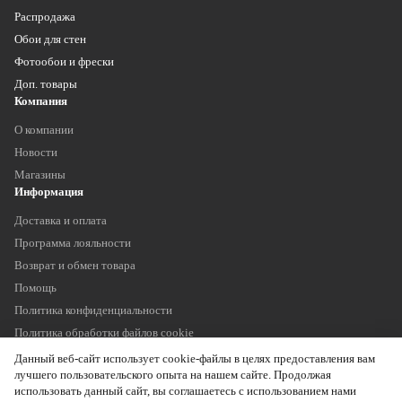
Распродажа
Обои для стен
Фотообои и фрески
Доп. товары
Компания
О компании
Новости
Магазины
Информация
Доставка и оплата
Программа лояльности
Возврат и обмен товара
Помощь
Политика конфиденциальности
Политика обработки файлов cookie
Наши контакты
Данный веб-сайт использует cookie-файлы в целях предоставления вам
+7 (903) 755 11 75
лучшего пользовательского опыта на нашем сайте. Продолжая
info@oboitrade.ru
использовать данный сайт, вы соглашаетесь с использованием нами