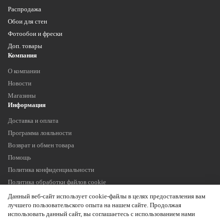
Распродажа
Обои для стен
Фотообои и фрески
Доп. товары
Компания
О компании
Новости
Магазины
Информация
Доставка и оплата
Программа лояльности
Возврат и обмен товара
Помощь
Политика конфиденциальности
Политика обработки файлов cookie
Наши контакты
Данный веб-сайт использует cookie-файлы в целях предоставления вам
+7 (903) 755 11 75
лучшего пользовательского опыта на нашем сайте. Продолжая
info@oboitrade.ru
использовать данный сайт, вы соглашаетесь с использованием нами