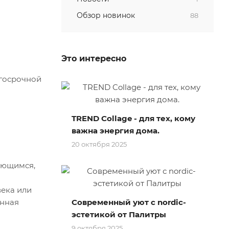
Обзор новинок
88
Это интересно
лгосрочной
TREND Collage - для тех, кому
важна энергия дома.
20 октября 2025
ающимся,
века или
Современный уют с nordic-
енная
эстетикой от Палитры
9 октября 2025