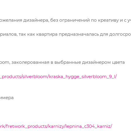
ожелания дизайнера, без ограничений по креативу и с 
риалов, так как квартира предназначалась для долгоср
ebloom, заколерованная в выбранные дизайнером цвета
t_products/silverbloom/kraska_hygge_silverbloom_9_l/
лимера
ork/fretwork_products/karnizy/lepnina_c304_karniz/