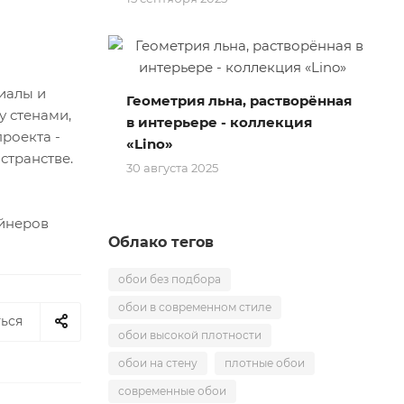
иалы и
Геометрия льна, растворённая
у стенами,
в интерьере - коллекция
роекта -
«Lino»
странстве.
30 августа 2025
айнеров
Облако тегов
обои без подбора
обои в современном стиле
ься
обои высокой плотности
обои на стену
плотные обои
современные обои