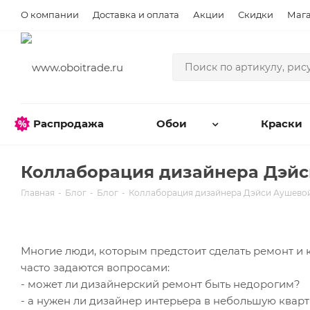
О компании
Доставка и оплата
Акции
Скидки
Маг
Распродажа
Обои
Краски
Коллаборация дизайнера Дэйс
Главная
-
Блог
-
Блог
-
Коллаборация дизайнера Дэйси Аушевой
Многие люди, которым предстоит сделать ремонт и
часто задаются вопросами:
- может ли дизайнерский ремонт быть недорогим?
- а нужен ли дизайнер интерьера в небольшую квар