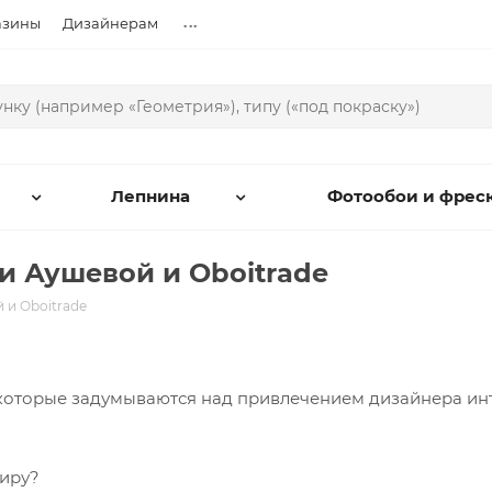
...
азины
Дизайнерам
Лепнина
Фотообои и фрес
и Аушевой и Oboitrade
 и Oboitrade
 которые задумываются над привлечением дизайнера ин
тиру?