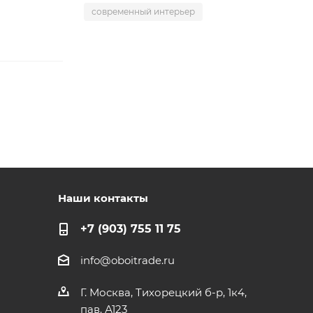
современный интерьер
Наши контакты
+7 (903) 755 11 75
info@oboitrade.ru
Г. Москва, Тихорецкий б-р, 1к4,
пав. А123