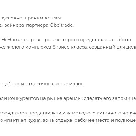
зусловно, принимает сам.
дизайнера-партнера Oboitrade.
Hi Home, на развороте которого представлена работа
аже жилого комплекса бизнес-класса, созданный для до
с подбором отделочных материалов.
еди конкурентов на рынке аренды: сделать его запомин
арендатора представляли как молодого активного чело
 компактная кухня, зона отдыха, рабочее место и полноц