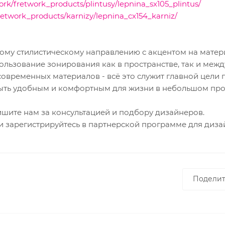
ork/fretwork_products/plintusy/lepnina_sx105_plintus/
retwork_products/karnizy/lepnina_cx154_karniz/
ному стилистическому направлению с акцентом на матер
льзование зонирования как в пространстве, так и межд
овременных материалов - всё это служит главной цели п
ыть удобным и комфортным для жизни в небольшом про
ишите нам за консультацией и подбору дизайнеров.
ли зарегистрируйтесь в партнерской программе для диз
Поделит