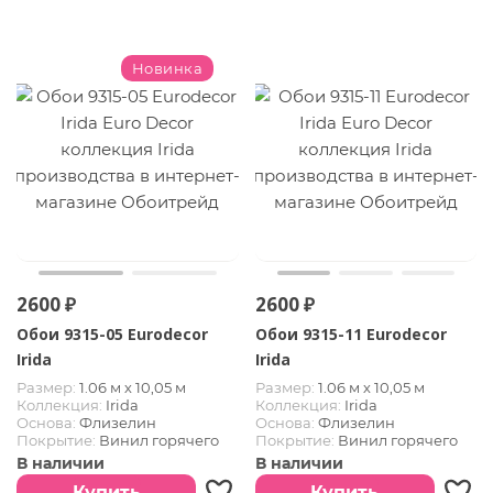
Новинка
2600 ₽
2600 ₽
Обои 9315-05 Eurodecor
Обои 9315-11 Eurodecor
Irida
Irida
Размер:
1.06 м х 10,05 м
Размер:
1.06 м х 10,05 м
Коллекция:
Irida
Коллекция:
Irida
Основа:
Флизелин
Основа:
Флизелин
Покрытие:
Винил горячего
Покрытие:
Винил горячего
тиснения
тиснения
В наличии
В наличии
Купить
Купить