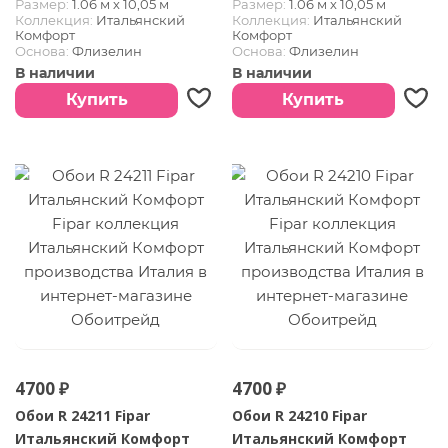
Размер:
1.06 м х 10,05 м
Размер:
1.06 м х 10,05 м
Коллекция:
Итальянский
Коллекция:
Итальянский
Комфорт
Комфорт
Основа:
Флизелин
Основа:
Флизелин
Покрытие:
Винил горячего
Покрытие:
Винил горячего
В наличии
В наличии
тиснения
тиснения
Страна:
Италия
Страна:
Италия
Купить
Купить
4700 ₽
4700 ₽
Обои R 24211 Fipar
Обои R 24210 Fipar
Итальянский Комфорт
Итальянский Комфорт