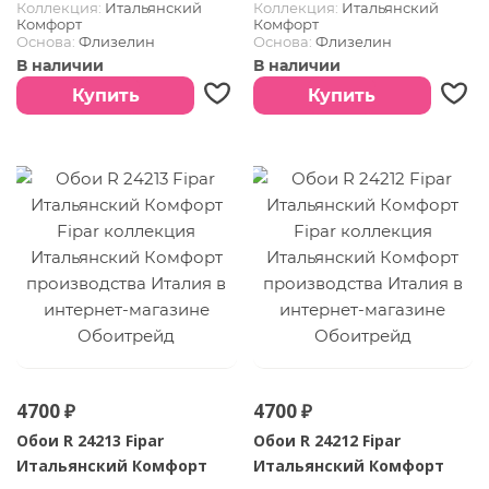
Коллекция:
Итальянский
Коллекция:
Итальянский
Комфорт
Комфорт
Основа:
Флизелин
Основа:
Флизелин
Покрытие:
Винил горячего
Покрытие:
Винил горячего
В наличии
В наличии
тиснения
тиснения
Страна:
Италия
Страна:
Италия
Купить
Купить
4700 ₽
4700 ₽
Обои R 24213 Fipar
Обои R 24212 Fipar
Итальянский Комфорт
Итальянский Комфорт