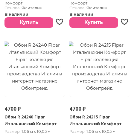
Комфорт
Комфорт
Основа:
Флизелин
Основа:
Флизелин
Покрытие:
Винил горячего
Покрытие:
Винил горячего
В наличии
В наличии
тиснения
тиснения
Страна:
Италия
Страна:
Италия
Купить
Купить
4700 ₽
4700 ₽
Обои R 24240 Fipar
Обои R 24215 Fipar
Итальянский Комфорт
Итальянский Комфорт
Размер:
1.06 м х 10,05 м
Размер:
1.06 м х 10,05 м