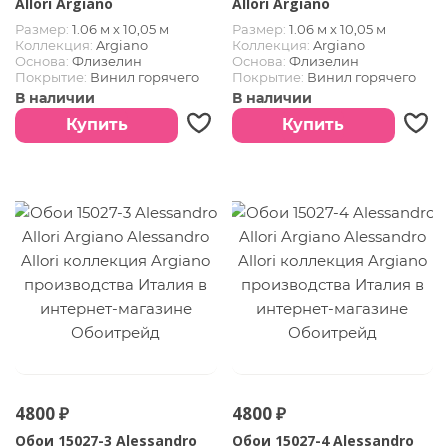
Allori Argiano
Allori Argiano
Размер:
1.06 м х 10,05 м
Размер:
1.06 м х 10,05 м
Коллекция:
Argiano
Коллекция:
Argiano
Основа:
Флизелин
Основа:
Флизелин
Покрытие:
Винил горячего
Покрытие:
Винил горячего
тиснения
тиснения
В наличии
В наличии
Страна:
Италия
Страна:
Италия
Купить
Купить
4800 ₽
4800 ₽
Обои 15027-3 Alessandro
Обои 15027-4 Alessandro