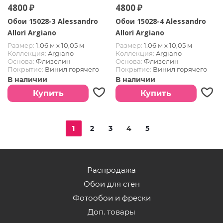
4800 ₽
4800 ₽
Обои 15028-3 Alessandro
Обои 15028-4 Alessandro
Allori Argiano
Allori Argiano
Размер:
1.06 м х 10,05 м
Размер:
1.06 м х 10,05 м
Коллекция:
Argiano
Коллекция:
Argiano
Основа:
Флизелин
Основа:
Флизелин
Покрытие:
Винил горячего
Покрытие:
Винил горячего
тиснения
тиснения
В наличии
В наличии
Страна:
Италия
Страна:
Италия
Купить
Купить
1
2
3
4
5
Распродажа
Обои для стен
Фотообои и фрески
Доп. товары