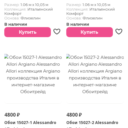
Размер:
1.06 м х 10,05 м
Размер:
1.06 м х 10,05 м
Коллекция:
Итальянский
Коллекция:
Итальянский
Комфорт
Комфорт
Основа:
Флизелин
Основа:
Флизелин
Покрытие:
Винил горячего
Покрытие:
Винил горячего
В наличии
В наличии
тиснения
тиснения
Страна:
Италия
Страна:
Италия
Купить
Купить
4800 ₽
4800 ₽
Обои 15027-1 Alessandro
Обои 15027-2 Alessandro