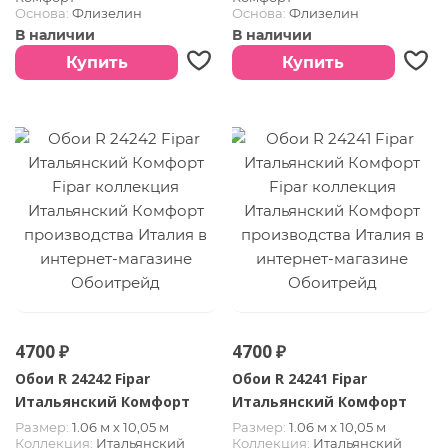
Основа:
Флизелин
Основа:
Флизелин
Покрытие:
Винил горячего
Покрытие:
Винил горячего
В наличии
В наличии
тиснения
тиснения
Страна:
Италия
Страна:
Италия
Купить
Купить
4700 ₽
4700 ₽
Обои R 24242 Fipar
Обои R 24241 Fipar
Итальянский Комфорт
Итальянский Комфорт
Размер:
1.06 м х 10,05 м
Размер:
1.06 м х 10,05 м
Коллекция:
Итальянский
Коллекция:
Итальянский