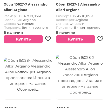
Обои 15027-7 Alessandro
Обои 15027-8 Alessandro
Allori Argiano
Allori Argiano
Размер:
1.06 м х 10,05 м
Размер:
1.06 м х 10,05 м
Коллекция:
Argiano
Коллекция:
Argiano
Основа:
Флизелин
Основа:
Флизелин
Покрытие:
Винил горячего
Покрытие:
Винил горячего
тиснения
тиснения
В наличии
В наличии
Страна:
Италия
Страна:
Италия
Купить
Купить