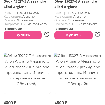
Обои 15027-5 Alessandro
Обои 15027-6 Alessandro
Allori Argiano
Allori Argiano
Размер:
1.06 м х 10,05 м
Размер:
1.06 м х 10,05 м
Коллекция:
Argiano
Коллекция:
Argiano
Основа:
Флизелин
Основа:
Флизелин
Покрытие:
Винил горячего
Покрытие:
Винил горячего
тиснения
тиснения
В наличии
В наличии
Страна:
Италия
Страна:
Италия
Купить
Купить
4800 ₽
4800 ₽