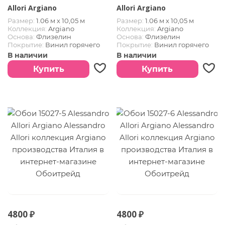
Allori Argiano
Allori Argiano
Размер:
1.06 м х 10,05 м
Размер:
1.06 м х 10,05 м
Коллекция:
Argiano
Коллекция:
Argiano
Основа:
Флизелин
Основа:
Флизелин
Покрытие:
Винил горячего
Покрытие:
Винил горячего
тиснения
тиснения
В наличии
В наличии
Страна:
Италия
Страна:
Италия
Купить
Купить
4800 ₽
4800 ₽