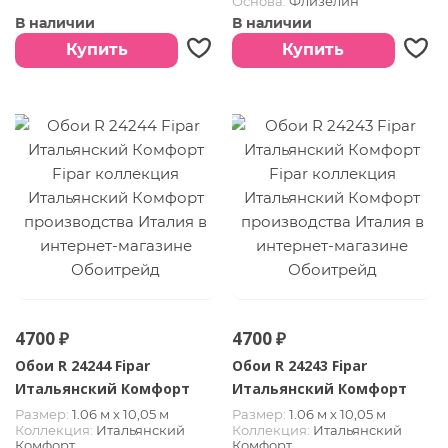
Основа:
Флизелин
Покрытие:
Винил горячего
В наличии
В наличии
тиснения
Страна:
Италия
Купить
Купить
4700 ₽
4700 ₽
Обои R 24244 Fipar
Обои R 24243 Fipar
Итальянский Комфорт
Итальянский Комфорт
Размер:
1.06 м х 10,05 м
Размер:
1.06 м х 10,05 м
Коллекция:
Итальянский
Коллекция:
Итальянский
Комфорт
Комфорт