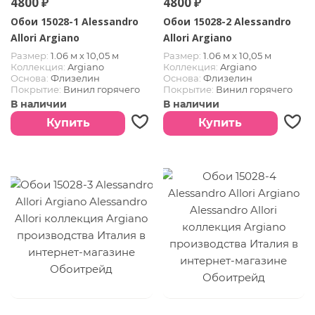
4800 ₽
4800 ₽
Обои 15028-1 Alessandro
Обои 15028-2 Alessandro
Allori Argiano
Allori Argiano
Размер:
1.06 м х 10,05 м
Размер:
1.06 м х 10,05 м
Коллекция:
Argiano
Коллекция:
Argiano
Основа:
Флизелин
Основа:
Флизелин
Покрытие:
Винил горячего
Покрытие:
Винил горячего
тиснения
тиснения
В наличии
В наличии
Страна:
Италия
Страна:
Италия
Купить
Купить