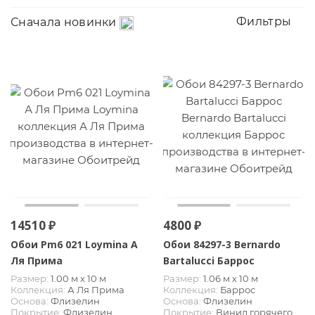
Фильтры
Сначала новинки
14510 ₽
4800 ₽
Обои Pm6 021 Loymina А
Обои 84297-3 Bernardo
Ля Прима
Bartalucci Баррос
Размер:
1.00 м х 10 м
Размер:
1.06 м х 10 м
Коллекция:
А Ля Прима
Коллекция:
Баррос
Основа:
Флизелин
Основа:
Флизелин
Покрытие:
Флизелин
Покрытие:
Винил горячего