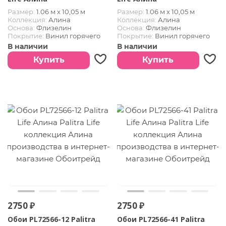
Размер:
1.06 м х 10,05 м
Размер:
1.06 м х 10,05 м
Коллекция:
Алина
Коллекция:
Алина
Основа:
Флизелин
Основа:
Флизелин
Покрытие:
Винил горячего
Покрытие:
Винил горячего
тиснения
тиснения
В наличии
В наличии
Купить
Купить
2750 ₽
2750 ₽
Обои PL72566-12 Palitra
Обои PL72566-41 Palitra