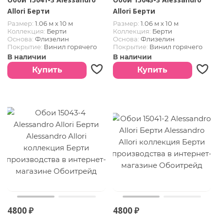
Allori Берти
Allori Берти
Размер:
1.06 м х 10 м
Размер:
1.06 м х 10 м
Коллекция:
Берти
Коллекция:
Берти
Основа:
Флизелин
Основа:
Флизелин
Покрытие:
Винил горячего
Покрытие:
Винил горячего
тиснения
тиснения
В наличии
В наличии
Купить
Купить
4800 ₽
4800 ₽