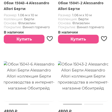
Обои 15043-4 Alessandro
Обои 15041-2 Alessandro
Allori Берти
Allori Берти
Размер:
1.06 м х 10 м
Размер:
1.06 м х 10 м
Коллекция:
Берти
Коллекция:
Берти
Основа:
Флизелин
Основа:
Флизелин
Покрытие:
Винил горячего
Покрытие:
Винил горячего
тиснения
тиснения
В наличии
В наличии
Купить
Купить
4800 ₽
4800 ₽