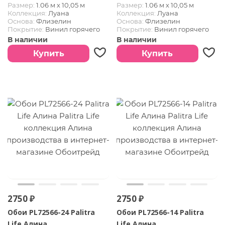
Размер:
1.06 м х 10,05 м
Размер:
1.06 м х 10,05 м
Коллекция:
Луана
Коллекция:
Луана
Основа:
Флизелин
Основа:
Флизелин
Покрытие:
Винил горячего
Покрытие:
Винил горячего
тиснения
тиснения
В наличии
В наличии
Купить
Купить
2750 ₽
2750 ₽
Обои PL72566-24 Palitra
Обои PL72566-14 Palitra
Life Алина
Life Алина