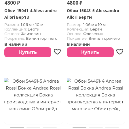
4800 ₽
4800 ₽
Обои 15041-4 Alessandro
Обои 15043-5 Alessandro
Allori Берти
Allori Берти
Размер:
1.06 м х 10 м
Размер:
1.06 м х 10 м
Коллекция:
Берти
Коллекция:
Берти
Основа:
Флизелин
Основа:
Флизелин
Покрытие:
Винил горячего
Покрытие:
Винил горячего
тиснения
тиснения
В наличии
В наличии
Купить
Купить