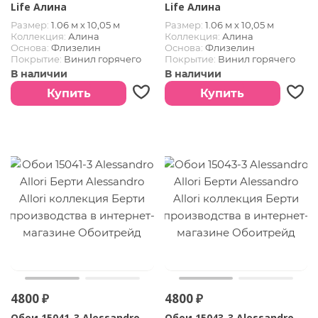
Life Алина
Life Алина
Размер:
1.06 м х 10,05 м
Размер:
1.06 м х 10,05 м
Коллекция:
Алина
Коллекция:
Алина
Основа:
Флизелин
Основа:
Флизелин
Покрытие:
Винил горячего
Покрытие:
Винил горячего
тиснения
тиснения
В наличии
В наличии
Купить
Купить
4800 ₽
4800 ₽
Обои 15041-3 Alessandro
Обои 15043-3 Alessandro