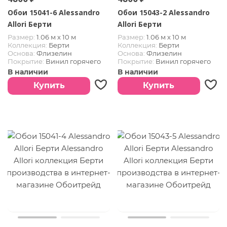
Обои 15041-6 Alessandro
Обои 15043-2 Alessandro
Allori Берти
Allori Берти
Размер:
1.06 м х 10 м
Размер:
1.06 м х 10 м
Коллекция:
Берти
Коллекция:
Берти
Основа:
Флизелин
Основа:
Флизелин
Покрытие:
Винил горячего
Покрытие:
Винил горячего
тиснения
тиснения
В наличии
В наличии
Купить
Купить