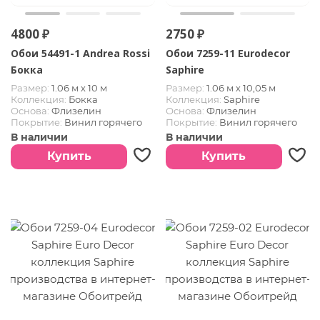
4800 ₽
2750 ₽
Обои 54491-1 Andrea Rossi
Обои 7259-11 Eurodecor
Бокка
Saphire
Размер:
1.06 м х 10 м
Размер:
1.06 м х 10,05 м
Коллекция:
Бокка
Коллекция:
Saphire
Основа:
Флизелин
Основа:
Флизелин
Покрытие:
Винил горячего
Покрытие:
Винил горячего
тиснения
тиснения
В наличии
В наличии
Купить
Купить