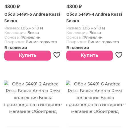
4800 ₽
4800 ₽
Обои 54491-5 Andrea Rossi
Обои 54491-4 Andrea Rossi
Бокка
Бокка
Размер:
1.06 м х 10 м
Размер:
1.06 м х 10 м
Коллекция:
Бокка
Коллекция:
Бокка
Основа:
Флизелин
Основа:
Флизелин
Покрытие:
Винил горячего
Покрытие:
Винил горячего
тиснения
тиснения
В наличии
В наличии
Купить
Купить