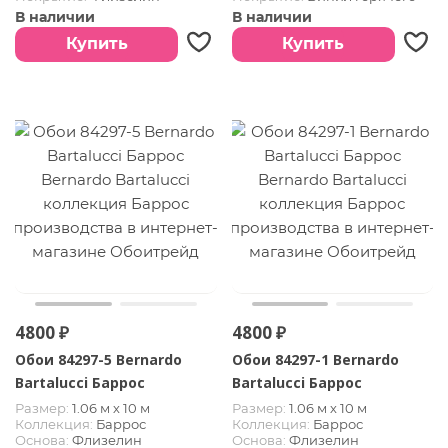
тиснения
В наличии
В наличии
Купить
Купить
4800 ₽
4800 ₽
Обои 84297-5 Bernardo
Обои 84297-1 Bernardo
Bartalucci Баррос
Bartalucci Баррос
Размер:
1.06 м х 10 м
Размер:
1.06 м х 10 м
Коллекция:
Баррос
Коллекция:
Баррос
Основа:
Флизелин
Основа:
Флизелин