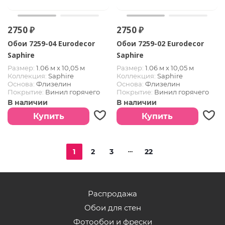
2750 ₽
2750 ₽
Обои 7259-04 Eurodecor
Обои 7259-02 Eurodecor
Saphire
Saphire
Размер:
1.06 м х 10,05 м
Размер:
1.06 м х 10,05 м
Коллекция:
Saphire
Коллекция:
Saphire
Основа:
Флизелин
Основа:
Флизелин
Покрытие:
Винил горячего
Покрытие:
Винил горячего
тиснения
тиснения
В наличии
В наличии
Купить
Купить
1
2
3
22
Распродажа
Обои для стен
Фотообои и фрески