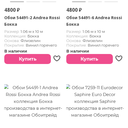
4800 ₽
4800 ₽
Обои 54491-2 Andrea Rossi
Обои 54491-6 Andrea Rossi
Бокка
Бокка
Размер:
1.06 м х 10 м
Размер:
1.06 м х 10 м
Коллекция:
Бокка
Коллекция:
Бокка
Основа:
Флизелин
Основа:
Флизелин
Покрытие:
Винил горячего
Покрытие:
Винил горячего
тиснения
тиснения
В наличии
В наличии
Купить
Купить