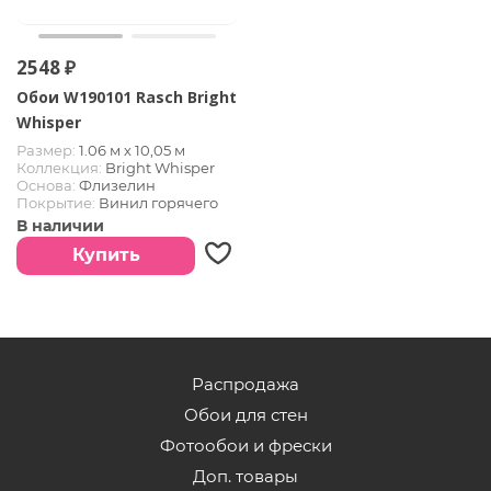
2548 ₽
Обои W190101 Rasch Bright
Whisper
Размер:
1.06 м х 10,05 м
Коллекция:
Bright Whisper
Основа:
Флизелин
Покрытие:
Винил горячего
тиснения
В наличии
Купить
Распродажа
Обои для стен
Фотообои и фрески
Доп. товары