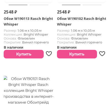
2548 ₽
2548 ₽
Обои W190113 Rasch Bright
Обои W190102 Rasch Bright
Whisper
Whisper
Размер:
1.06 м х 10,05 м
Размер:
1.06 м х 10,05 м
Коллекция:
Bright Whisper
Коллекция:
Bright Whisper
Основа:
Флизелин
Основа:
Флизелин
Покрытие:
Винил горячего
Покрытие:
Винил горячего
тиснения
тиснения
В наличии
В наличии
Купить
Купить