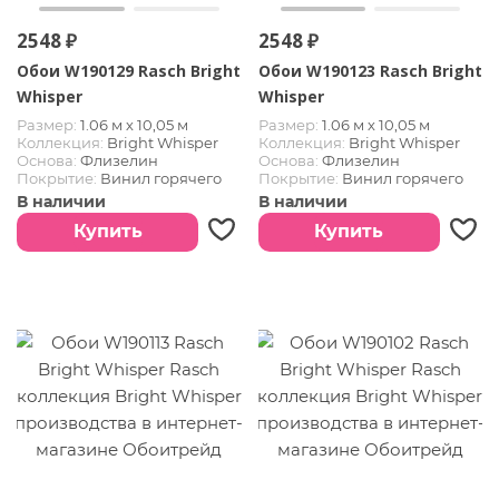
2548 ₽
2548 ₽
Обои W190129 Rasch Bright
Обои W190123 Rasch Bright
Whisper
Whisper
Размер:
1.06 м х 10,05 м
Размер:
1.06 м х 10,05 м
Коллекция:
Bright Whisper
Коллекция:
Bright Whisper
Основа:
Флизелин
Основа:
Флизелин
Покрытие:
Винил горячего
Покрытие:
Винил горячего
тиснения
тиснения
В наличии
В наличии
Купить
Купить