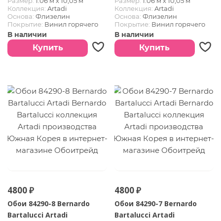
Размер:
1.06 м х 10,05 м
Размер:
1.06 м х 10,05 м
Коллекция:
Artadi
Коллекция:
Artadi
Основа:
Флизелин
Основа:
Флизелин
Покрытие:
Винил горячего
Покрытие:
Винил горячего
тиснения
тиснения
В наличии
В наличии
Страна:
Южная Корея
Страна:
Южная Корея
Купить
Купить
4800 ₽
4800 ₽
Обои 84290-8 Bernardo
Обои 84290-7 Bernardo
Bartalucci Artadi
Bartalucci Artadi