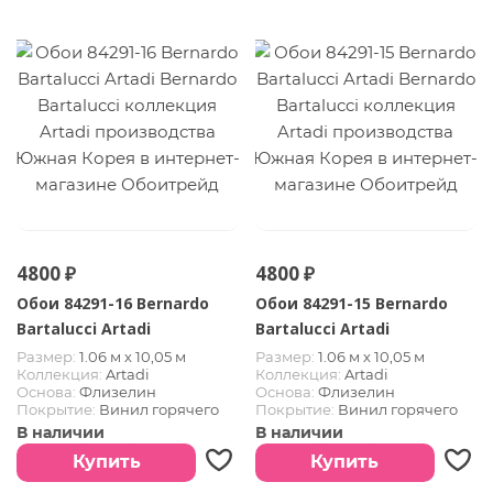
4800 ₽
4800 ₽
Обои 84291-16 Bernardo
Обои 84291-15 Bernardo
Bartalucci Artadi
Bartalucci Artadi
Размер:
1.06 м х 10,05 м
Размер:
1.06 м х 10,05 м
Коллекция:
Artadi
Коллекция:
Artadi
Основа:
Флизелин
Основа:
Флизелин
Покрытие:
Винил горячего
Покрытие:
Винил горячего
тиснения
тиснения
В наличии
В наличии
Страна:
Южная Корея
Страна:
Южная Корея
Купить
Купить