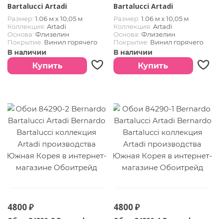
Bartalucci Artadi
Bartalucci Artadi
Размер:
1.06 м х 10,05 м
Размер:
1.06 м х 10,05 м
Коллекция:
Artadi
Коллекция:
Artadi
Основа:
Флизелин
Основа:
Флизелин
Покрытие:
Винил горячего
Покрытие:
Винил горячего
тиснения
тиснения
В наличии
В наличии
Страна:
Южная Корея
Страна:
Южная Корея
Купить
Купить
4800 ₽
4800 ₽