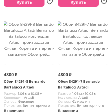
Купить
Купить
4800 ₽
4800 ₽
Обои 84291-8 Bernardo
Обои 84291-7 Bernardo
Bartalucci Artadi
Bartalucci Artadi
Размер:
1.06 м х 10,05 м
Размер:
1.06 м х 10,05 м
Коллекция:
Artadi
Коллекция:
Artadi
Основа:
Флизелин
Основа:
Флизелин
Покрытие:
Винил горячего
Покрытие:
Винил горячего
тиснения
тиснения
В наличии
В наличии