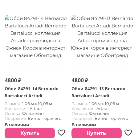
4800 ₽
4800 ₽
Обои 84291-14 Bernardo
Обои 84291-13 Bernardo
Bartalucci Artadi
Bartalucci Artadi
Размер:
1.06 м х 10,05 м
Размер:
1.06 м х 10,05 м
Коллекция:
Artadi
Коллекция:
Artadi
Основа:
Флизелин
Основа:
Флизелин
Покрытие:
Винил горячего
Покрытие:
Винил горячего
тиснения
тиснения
В наличии
В наличии
Страна:
Южная Корея
Страна:
Южная Корея
Купить
Купить