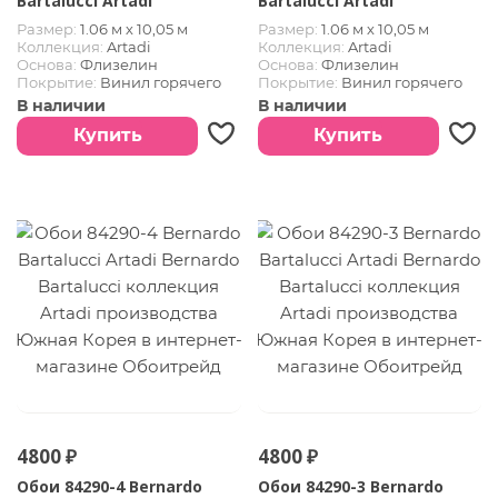
Bartalucci Artadi
Bartalucci Artadi
Размер:
1.06 м х 10,05 м
Размер:
1.06 м х 10,05 м
Коллекция:
Artadi
Коллекция:
Artadi
Основа:
Флизелин
Основа:
Флизелин
Покрытие:
Винил горячего
Покрытие:
Винил горячего
тиснения
тиснения
В наличии
В наличии
Страна:
Южная Корея
Страна:
Южная Корея
Купить
Купить
4800 ₽
4800 ₽
Обои 84290-4 Bernardo
Обои 84290-3 Bernardo