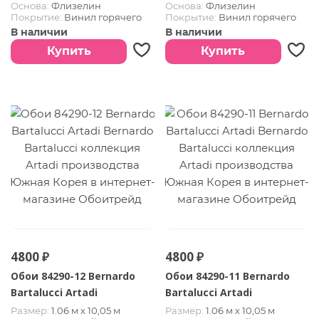
Основа:
Флизелин
Основа:
Флизелин
Покрытие:
Винил горячего
Покрытие:
Винил горячего
тиснения
тиснения
В наличии
В наличии
Страна:
Южная Корея
Страна:
Южная Корея
Купить
Купить
4800 ₽
4800 ₽
Обои 84290-12 Bernardo
Обои 84290-11 Bernardo
Bartalucci Artadi
Bartalucci Artadi
Размер:
1.06 м х 10,05 м
Размер:
1.06 м х 10,05 м