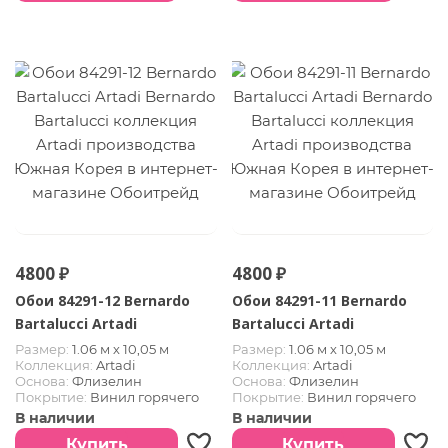
4800 ₽
4800 ₽
Обои 84291-12 Bernardo
Обои 84291-11 Bernardo
Bartalucci Artadi
Bartalucci Artadi
Размер:
1.06 м х 10,05 м
Размер:
1.06 м х 10,05 м
Коллекция:
Artadi
Коллекция:
Artadi
Основа:
Флизелин
Основа:
Флизелин
Покрытие:
Винил горячего
Покрытие:
Винил горячего
тиснения
тиснения
В наличии
В наличии
Страна:
Южная Корея
Страна:
Южная Корея
Купить
Купить