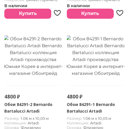
тиснения
тиснения
В наличии
В наличии
Страна:
Южная Корея
Страна:
Южная Корея
Купить
Купить
4800 ₽
4800 ₽
Обои 84291-2 Bernardo
Обои 84291-1 Bernardo
Bartalucci Artadi
Bartalucci Artadi
Размер:
1.06 м х 10,05 м
Размер:
1.06 м х 10,05 м
Коллекция:
Artadi
Коллекция:
Artadi
Основа:
Флизелин
Основа:
Флизелин