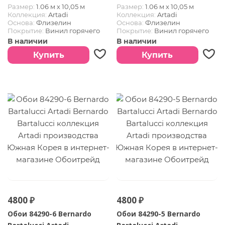
Размер:
1.06 м х 10,05 м
Размер:
1.06 м х 10,05 м
Коллекция:
Artadi
Коллекция:
Artadi
Основа:
Флизелин
Основа:
Флизелин
Покрытие:
Винил горячего
Покрытие:
Винил горячего
тиснения
тиснения
В наличии
В наличии
Страна:
Южная Корея
Страна:
Южная Корея
Купить
Купить
4800 ₽
4800 ₽
Обои 84290-6 Bernardo
Обои 84290-5 Bernardo