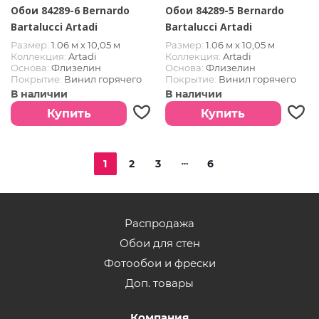
Обои 84289-6 Bernardo
Обои 84289-5 Bernardo
Bartalucci Artadi
Bartalucci Artadi
Размер:
1.06 м х 10,05 м
Размер:
1.06 м х 10,05 м
Коллекция:
Artadi
Коллекция:
Artadi
Основа:
Флизелин
Основа:
Флизелин
Покрытие:
Винил горячего
Покрытие:
Винил горячего
тиснения
тиснения
В наличии
В наличии
Страна:
Южная Корея
Страна:
Южная Корея
Купить
Купить
1
2
3
6
Распродажа
Обои для стен
Фотообои и фрески
Доп. товары
Компания