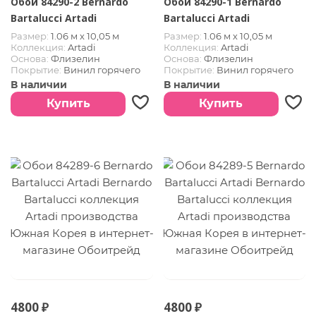
Обои 84290-2 Bernardo
Обои 84290-1 Bernardo
Bartalucci Artadi
Bartalucci Artadi
Размер:
1.06 м х 10,05 м
Размер:
1.06 м х 10,05 м
Коллекция:
Artadi
Коллекция:
Artadi
Основа:
Флизелин
Основа:
Флизелин
Покрытие:
Винил горячего
Покрытие:
Винил горячего
тиснения
тиснения
В наличии
В наличии
Страна:
Южная Корея
Страна:
Южная Корея
Купить
Купить
4800 ₽
4800 ₽