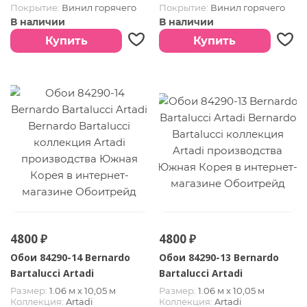
Покрытие:
Винил горячего
Покрытие:
Винил горячего
тиснения
тиснения
В наличии
В наличии
Страна:
Южная Корея
Страна:
Южная Корея
Купить
Купить
4800 ₽
4800 ₽
Обои 84290-14 Bernardo
Обои 84290-13 Bernardo
Bartalucci Artadi
Bartalucci Artadi
Размер:
1.06 м х 10,05 м
Размер:
1.06 м х 10,05 м
Коллекция:
Artadi
Коллекция:
Artadi