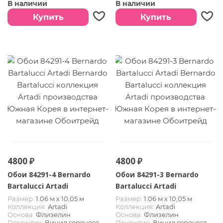
тиснения
тиснения
В наличии
В наличии
Страна:
Южная Корея
Страна:
Южная Корея
Купить
Купить
4800 ₽
4800 ₽
Обои 84291-4 Bernardo
Обои 84291-3 Bernardo
Bartalucci Artadi
Bartalucci Artadi
Размер:
1.06 м х 10,05 м
Размер:
1.06 м х 10,05 м
Коллекция:
Artadi
Коллекция:
Artadi
Основа:
Флизелин
Основа:
Флизелин
Покрытие:
Винил горячего
Покрытие:
Винил горячего