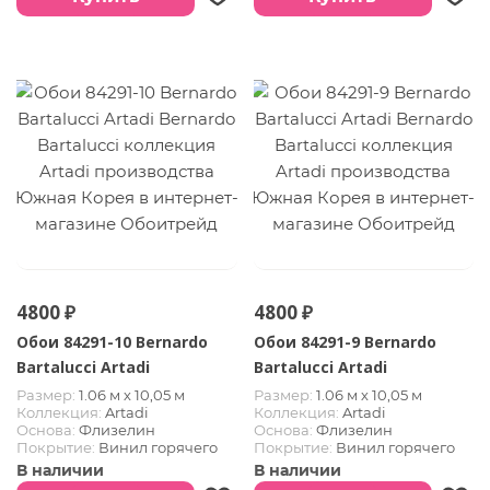
4800 ₽
4800 ₽
Обои 84291-10 Bernardo
Обои 84291-9 Bernardo
Bartalucci Artadi
Bartalucci Artadi
Размер:
1.06 м х 10,05 м
Размер:
1.06 м х 10,05 м
Коллекция:
Artadi
Коллекция:
Artadi
Основа:
Флизелин
Основа:
Флизелин
Покрытие:
Винил горячего
Покрытие:
Винил горячего
тиснения
тиснения
В наличии
В наличии
Страна:
Южная Корея
Страна:
Южная Корея