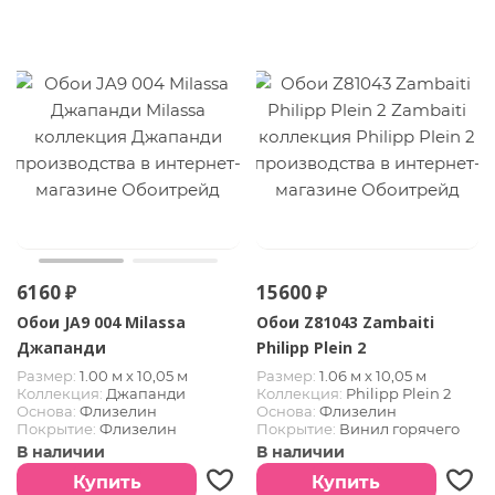
6160 ₽
15600 ₽
Обои JA9 004 Milassa
Обои Z81043 Zambaiti
Джапанди
Philipp Plein 2
Размер:
1.00 м х 10,05 м
Размер:
1.06 м х 10,05 м
Коллекция:
Джапанди
Коллекция:
Philipp Plein 2
Основа:
Флизелин
Основа:
Флизелин
Покрытие:
Флизелин
Покрытие:
Винил горячего
тиснения
В наличии
В наличии
Купить
Купить