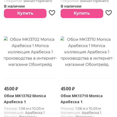
Покрытие:
Винил горячего
Покрытие:
Винил горячего
тиснения
тиснения
В наличии
В наличии
Купить
Купить
4500 ₽
4500 ₽
Обои MK13702 Monica
Обои MK13710 Monica
Арабеска 1
Арабеска 1
Размер:
1.06 м х 10,05 м
Размер:
1.06 м х 10,05 м
Коллекция:
Арабеска 1
Коллекция:
Арабеска 1
Основа:
Флизелин
Основа:
Флизелин