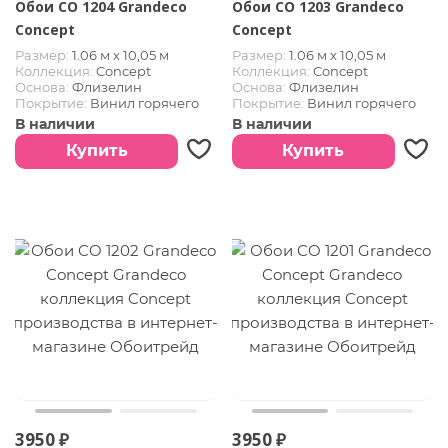
Обои CO 1204 Grandeco
Обои CO 1203 Grandeco
Concept
Concept
Размер:
1.06 м х 10,05 м
Размер:
1.06 м х 10,05 м
Коллекция:
Concept
Коллекция:
Concept
Основа:
Флизелин
Основа:
Флизелин
Покрытие:
Винил горячего
Покрытие:
Винил горячего
тиснения
тиснения
В наличии
В наличии
Купить
Купить
3950 ₽
3950 ₽