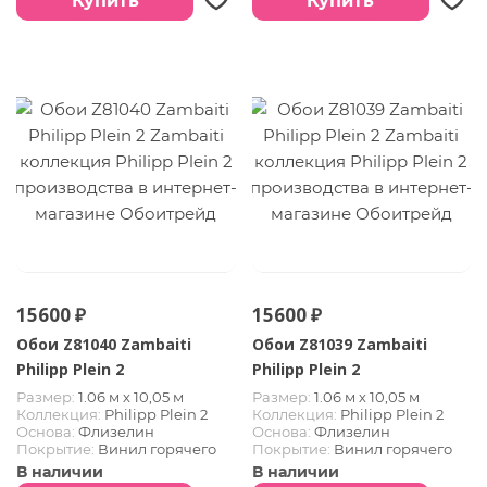
Купить
Купить
15600 ₽
15600 ₽
Обои Z81040 Zambaiti
Обои Z81039 Zambaiti
Philipp Plein 2
Philipp Plein 2
Размер:
1.06 м х 10,05 м
Размер:
1.06 м х 10,05 м
Коллекция:
Philipp Plein 2
Коллекция:
Philipp Plein 2
Основа:
Флизелин
Основа:
Флизелин
Покрытие:
Винил горячего
Покрытие:
Винил горячего
тиснения
тиснения
В наличии
В наличии