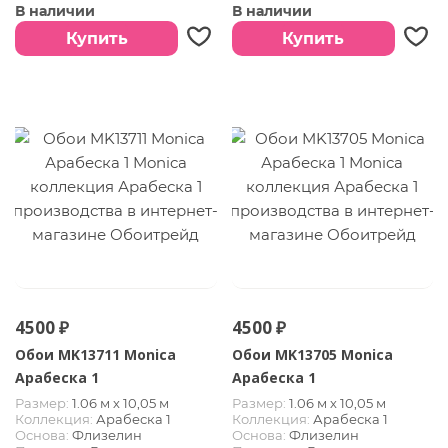
тиснения
тиснения
В наличии
В наличии
Купить
Купить
4500 ₽
4500 ₽
Обои MK13711 Monica
Обои MK13705 Monica
Арабеска 1
Арабеска 1
Размер:
1.06 м х 10,05 м
Размер:
1.06 м х 10,05 м
Коллекция:
Арабеска 1
Коллекция:
Арабеска 1
Основа:
Флизелин
Основа:
Флизелин