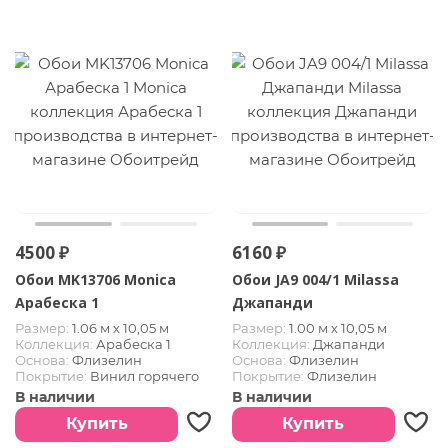
4500 ₽
6160 ₽
Обои MK13706 Monica
Обои JA9 004/1 Milassa
Арабеска 1
Джапанди
Размер:
1.06 м х 10,05 м
Размер:
1.00 м х 10,05 м
Коллекция:
Арабеска 1
Коллекция:
Джапанди
Основа:
Флизелин
Основа:
Флизелин
Покрытие:
Винил горячего
Покрытие:
Флизелин
тиснения
В наличии
В наличии
Купить
Купить