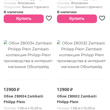
Основа:
Флизелин
Основа:
Флизелин
Покрытие:
Винил горячего
Покрытие:
Винил горячего
тиснения
тиснения
В наличии
В наличии
Купить
Купить
13900 ₽
13900 ₽
Обои Z80034 Zambaiti
Обои Z80032 Zambaiti
Philipp Plein
Philipp Plein
Размер:
1.06 м х 10,05 м
Размер:
1.06 м х 10,05 м