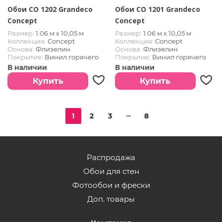
Обои CO 1202 Grandeco
Обои CO 1201 Grandeco
Concept
Concept
Размер:
1.06 м х 10,05 м
Размер:
1.06 м х 10,05 м
Коллекция:
Concept
Коллекция:
Concept
Основа:
Флизелин
Основа:
Флизелин
Покрытие:
Винил горячего
Покрытие:
Винил горячего
тиснения
тиснения
В наличии
В наличии
Купить
Купить
1
2
3
8
Распродажа
Обои для стен
Фотообои и фрески
Доп. товары