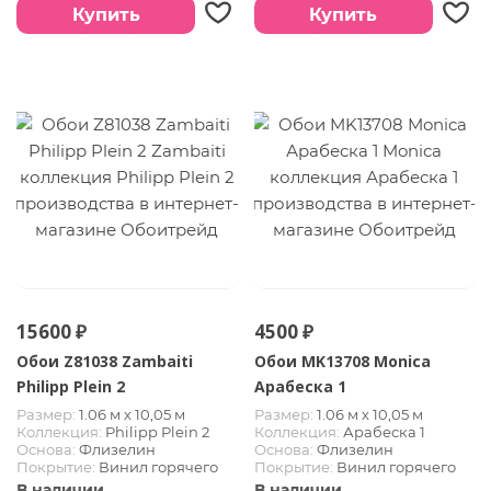
Купить
Купить
15600 ₽
4500 ₽
Обои Z81038 Zambaiti
Обои MK13708 Monica
Philipp Plein 2
Арабеска 1
Размер:
1.06 м х 10,05 м
Размер:
1.06 м х 10,05 м
Коллекция:
Philipp Plein 2
Коллекция:
Арабеска 1
Основа:
Флизелин
Основа:
Флизелин
Покрытие:
Винил горячего
Покрытие:
Винил горячего
тиснения
тиснения
В наличии
В наличии