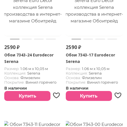
2590 ₽
2590 ₽
Обои 7343-24 Eurodecor
Обои 7343-17 Eurodecor
Serena
Serena
Размер:
1.06 м х 10,05 м
Размер:
1.06 м х 10,05 м
Коллекция:
Serena
Коллекция:
Serena
Основа:
Флизелин
Основа:
Флизелин
Покрытие:
Винил горячего
Покрытие:
Винил горячего
тиснения
тиснения
В наличии
В наличии
Купить
Купить