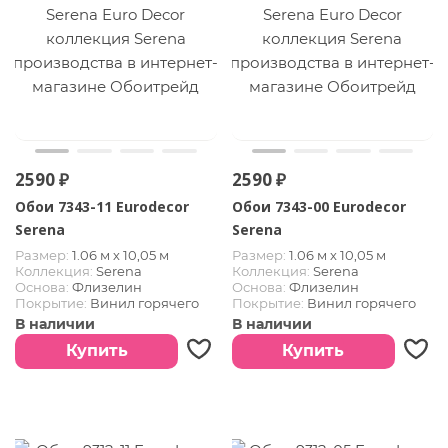
2590 ₽
2590 ₽
Обои 7343-11 Eurodecor
Обои 7343-00 Eurodecor
Serena
Serena
Размер:
1.06 м х 10,05 м
Размер:
1.06 м х 10,05 м
Коллекция:
Serena
Коллекция:
Serena
Основа:
Флизелин
Основа:
Флизелин
Покрытие:
Винил горячего
Покрытие:
Винил горячего
тиснения
тиснения
В наличии
В наличии
Купить
Купить