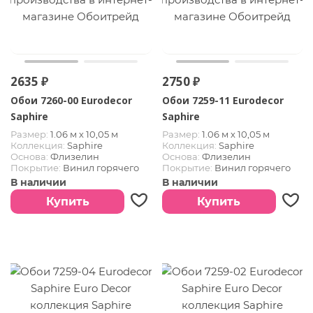
2635 ₽
2750 ₽
Обои 7260-00 Eurodecor
Обои 7259-11 Eurodecor
Saphire
Saphire
Размер:
1.06 м х 10,05 м
Размер:
1.06 м х 10,05 м
Коллекция:
Saphire
Коллекция:
Saphire
Основа:
Флизелин
Основа:
Флизелин
Покрытие:
Винил горячего
Покрытие:
Винил горячего
тиснения
тиснения
В наличии
В наличии
Купить
Купить