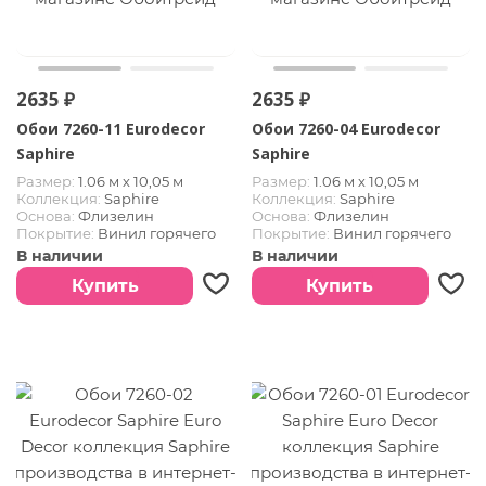
2635 ₽
2635 ₽
Обои 7260-11 Eurodecor
Обои 7260-04 Eurodecor
Saphire
Saphire
Размер:
1.06 м х 10,05 м
Размер:
1.06 м х 10,05 м
Коллекция:
Saphire
Коллекция:
Saphire
Основа:
Флизелин
Основа:
Флизелин
Покрытие:
Винил горячего
Покрытие:
Винил горячего
тиснения
тиснения
В наличии
В наличии
Купить
Купить