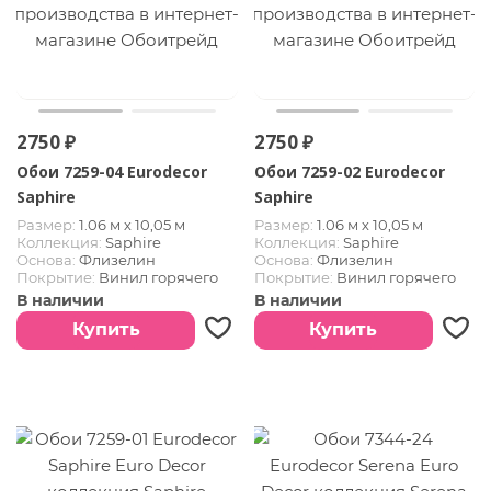
2750 ₽
2750 ₽
Обои 7259-04 Eurodecor
Обои 7259-02 Eurodecor
Saphire
Saphire
Размер:
1.06 м х 10,05 м
Размер:
1.06 м х 10,05 м
Коллекция:
Saphire
Коллекция:
Saphire
Основа:
Флизелин
Основа:
Флизелин
Покрытие:
Винил горячего
Покрытие:
Винил горячего
тиснения
тиснения
В наличии
В наличии
Купить
Купить