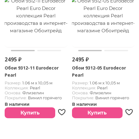
2495 ₽
2495 ₽
Обои 9312-11 Eurodecor
Обои 9312-05 Eurodecor
Pearl
Pearl
Размер:
1.06 м х 10,05 м
Размер:
1.06 м х 10,05 м
Коллекция:
Pearl
Коллекция:
Pearl
Основа:
Флизелин
Основа:
Флизелин
Покрытие:
Винил горячего
Покрытие:
Винил горячего
тиснения
тиснения
В наличии
В наличии
Купить
Купить