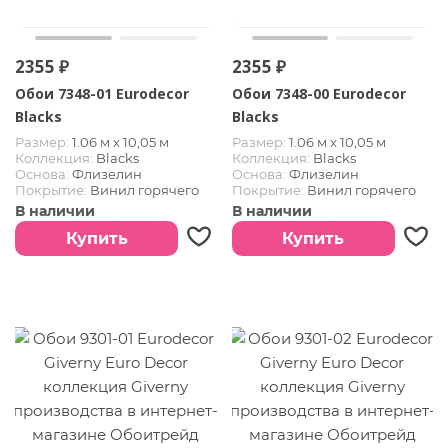
2355 ₽
2355 ₽
Обои 7348-01 Eurodecor
Обои 7348-00 Eurodecor
Blacks
Blacks
Размер:
1.06 м х 10,05 м
Размер:
1.06 м х 10,05 м
Коллекция:
Blacks
Коллекция:
Blacks
Основа:
Флизелин
Основа:
Флизелин
Покрытие:
Винил горячего
Покрытие:
Винил горячего
тиснения
тиснения
В наличии
В наличии
Купить
Купить