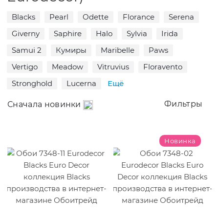
Blacks
Pearl
Odette
Florance
Serena
Giverny
Saphire
Halo
Sylvia
Irida
Samui 2
Кумиры
Maribelle
Paws
Vertigo
Meadow
Vitruvius
Floravento
Stronghold
Lucerna
Ещё
Фильтры
Сначала новинки
Новинка