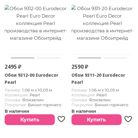
2495 ₽
2590 ₽
Обои 9312-00 Eurodecor
Обои 9311-20 Eurodecor
Pearl
Pearl
Размер:
1.06 м х 10,05 м
Размер:
1.06 м х 10,05 м
Коллекция:
Pearl
Коллекция:
Pearl
Основа:
Флизелин
Основа:
Флизелин
Покрытие:
Винил горячего
Покрытие:
Винил горячего
тиснения
тиснения
В наличии
В наличии
Купить
Купить