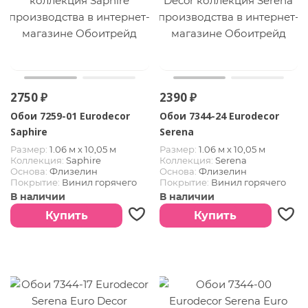
2750 ₽
2390 ₽
Обои 7259-01 Eurodecor
Обои 7344-24 Eurodecor
Saphire
Serena
Размер:
1.06 м х 10,05 м
Размер:
1.06 м х 10,05 м
Коллекция:
Saphire
Коллекция:
Serena
Основа:
Флизелин
Основа:
Флизелин
Покрытие:
Винил горячего
Покрытие:
Винил горячего
тиснения
тиснения
В наличии
В наличии
Купить
Купить