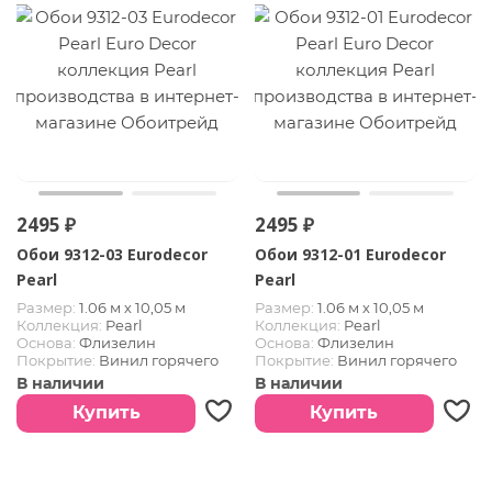
2495 ₽
2495 ₽
Обои 9312-03 Eurodecor
Обои 9312-01 Eurodecor
Pearl
Pearl
Размер:
1.06 м х 10,05 м
Размер:
1.06 м х 10,05 м
Коллекция:
Pearl
Коллекция:
Pearl
Основа:
Флизелин
Основа:
Флизелин
Покрытие:
Винил горячего
Покрытие:
Винил горячего
тиснения
тиснения
В наличии
В наличии
Купить
Купить