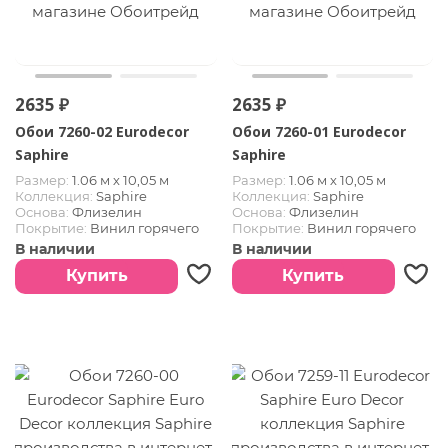
2635 ₽
2635 ₽
Обои 7260-02 Eurodecor
Обои 7260-01 Eurodecor
Saphire
Saphire
Размер:
1.06 м х 10,05 м
Размер:
1.06 м х 10,05 м
Коллекция:
Saphire
Коллекция:
Saphire
Основа:
Флизелин
Основа:
Флизелин
Покрытие:
Винил горячего
Покрытие:
Винил горячего
тиснения
тиснения
В наличии
В наличии
Купить
Купить