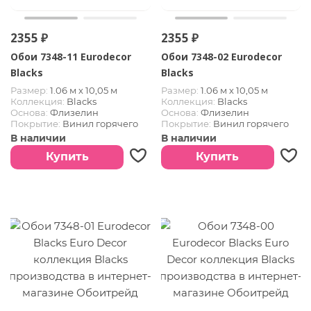
2355 ₽
2355 ₽
Обои 7348-11 Eurodecor
Обои 7348-02 Eurodecor
Blacks
Blacks
Размер:
1.06 м х 10,05 м
Размер:
1.06 м х 10,05 м
Коллекция:
Blacks
Коллекция:
Blacks
Основа:
Флизелин
Основа:
Флизелин
Покрытие:
Винил горячего
Покрытие:
Винил горячего
тиснения
тиснения
В наличии
В наличии
Купить
Купить