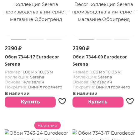
2390 ₽
2390 ₽
Обои 7344-17 Eurodecor
Обои 7344-00 Eurodecor
Serena
Serena
Размер:
1.06 м х 10,05 м
Размер:
1.06 м х 10,05 м
Коллекция:
Serena
Коллекция:
Serena
Основа:
Флизелин
Основа:
Флизелин
Покрытие:
Винил горячего
Покрытие:
Винил горячего
тиснения
тиснения
В наличии
В наличии
Купить
Купить
Новинка