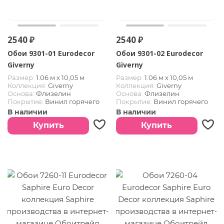
2540 ₽
2540 ₽
Обои 9301-01 Eurodecor
Обои 9301-02 Eurodecor
Giverny
Giverny
Размер:
1.06 м х 10,05 м
Размер:
1.06 м х 10,05 м
Коллекция:
Giverny
Коллекция:
Giverny
Основа:
Флизелин
Основа:
Флизелин
Покрытие:
Винил горячего
Покрытие:
Винил горячего
тиснения
тиснения
В наличии
В наличии
Купить
Купить