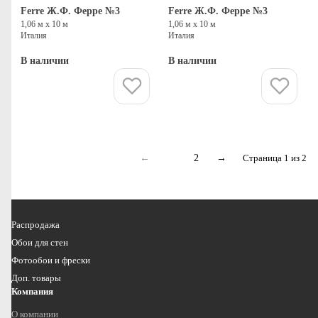
Ferre Ж.Ф. Ферре №3
Ferre Ж.Ф. Ферре №3
1,06 м х 10 м
1,06 м х 10 м
Италия
Италия
В наличии
В наличии
Купить
Купить
←
1
2
→
Страница 1 из 2
Распродажа
Обои для стен
Фотообои и фрески
Доп. товары
Компания
О компании