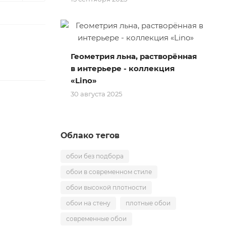
Геометрия льна, растворённая
в интерьере - коллекция
«Lino»
30 августа 2025
Облако тегов
обои без подбора
обои в современном стиле
обои высокой плотности
обои на стену
плотные обои
современные обои