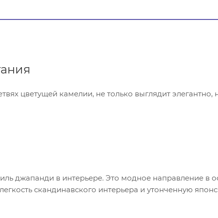
тания
твях цветущей камелии, не только выглядит элегантно, 
стиль джапанди в интерьере. Это модное направление в
легкость скандинавского интерьера и утонченную япон