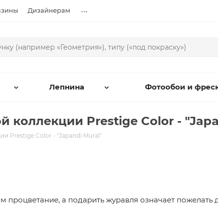
...
азины
Дизайнерам
Лепнина
Фотообои и фрес
коллекции Prestige Color - "Japa
Prestige Color - "Japandi Mural"
м процветание, а подарить журавля означает пожелать д