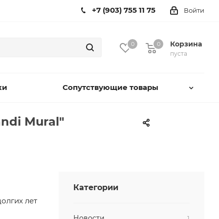
+7 (903) 755 11 75
Войти
Корзина
0
0
пуста
ки
Сопутствующие товары
ndi Mural"
Категории
олгих лет
Новости
1