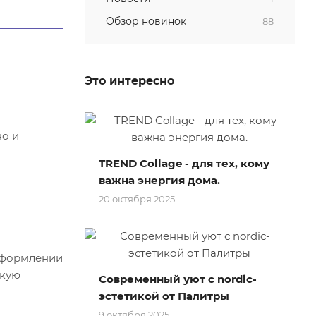
Обзор новинок
88
Это интересно
но и
TREND Collage - для тех, кому
важна энергия дома.
20 октября 2025
 оформлении
скую
Современный уют с nordic-
эстетикой от Палитры
9 октября 2025