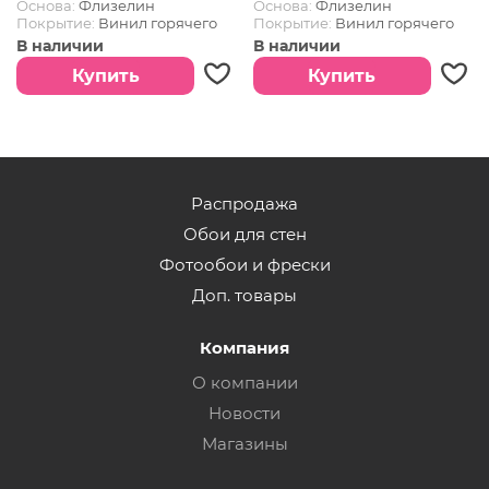
Основа:
Флизелин
Основа:
Флизелин
Покрытие:
Винил горячего
Покрытие:
Винил горячего
тиснения
тиснения
В наличии
В наличии
Страна:
РОССИЯ
Страна:
РОССИЯ
Купить
Купить
Распродажа
Обои для стен
Фотообои и фрески
Доп. товары
Компания
О компании
Новости
Магазины