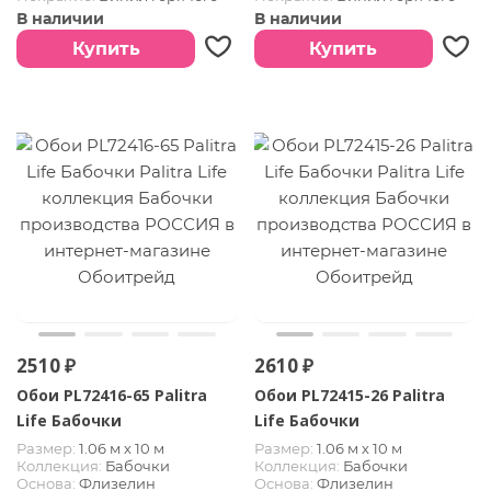
тиснения
тиснения
В наличии
В наличии
Страна:
РОССИЯ
Страна:
РОССИЯ
Купить
Купить
2510 ₽
2610 ₽
Обои PL72416-65 Palitra
Обои PL72415-26 Palitra
Life Бабочки
Life Бабочки
Размер:
1.06 м х 10 м
Размер:
1.06 м х 10 м
Коллекция:
Бабочки
Коллекция:
Бабочки
Основа:
Флизелин
Основа:
Флизелин