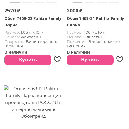
2520 ₽
2000 ₽
Обои 7469-22 Palitra Family
Обои 7469-21 Palitra Family
Парча
Парча
Размер:
1.06 м х 10 м
Размер:
1.06 м х 10 м
Основа:
Флизелин
Основа:
Флизелин
Покрытие:
Винил горячего
Покрытие:
Винил горячего
тиснения
тиснения
Страна:
РОССИЯ
Страна:
РОССИЯ
В наличии
В наличии
Купить
Купить