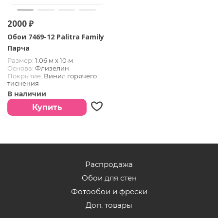
2000 ₽
Обои 7469-12 Palitra Family
Парча
Размер:
1.06 м х 10 м
Основа:
Флизелин
Покрытие:
Винил горячего
тиснения
Страна:
РОССИЯ
В наличии
Купить
Распродажа
Обои для стен
Фотообои и фрески
Доп. товары