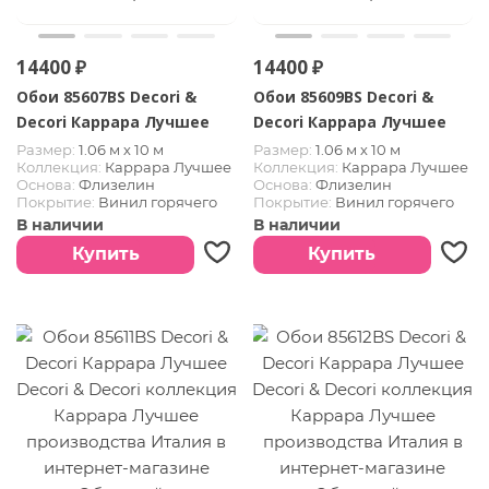
14400 ₽
14400 ₽
Обои 85607BS Decori &
Обои 85609BS Decori &
Decori Каррара Лучшее
Decori Каррара Лучшее
Размер:
1.06 м х 10 м
Размер:
1.06 м х 10 м
Коллекция:
Каррара Лучшее
Коллекция:
Каррара Лучшее
Основа:
Флизелин
Основа:
Флизелин
Покрытие:
Винил горячего
Покрытие:
Винил горячего
тиснения
тиснения
В наличии
В наличии
Страна:
Италия
Страна:
Италия
Купить
Купить