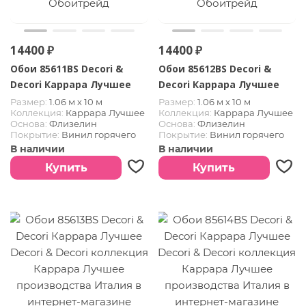
14400 ₽
14400 ₽
Обои 85611BS Decori &
Обои 85612BS Decori &
Decori Каррара Лучшее
Decori Каррара Лучшее
Размер:
1.06 м х 10 м
Размер:
1.06 м х 10 м
Коллекция:
Каррара Лучшее
Коллекция:
Каррара Лучшее
Основа:
Флизелин
Основа:
Флизелин
Покрытие:
Винил горячего
Покрытие:
Винил горячего
тиснения
тиснения
В наличии
В наличии
Страна:
Италия
Страна:
Италия
Купить
Купить