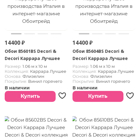
14400 ₽
14400 ₽
Обои 85601BS Decori &
Обои 85604BS Decori &
Decori Каррара Лучшее
Decori Каррара Лучшее
Размер:
1.06 м х 10 м
Размер:
1.06 м х 10 м
Коллекция:
Каррара Лучшее
Коллекция:
Каррара Лучшее
Основа:
Флизелин
Основа:
Флизелин
Покрытие:
Винил горячего
Покрытие:
Винил горячего
тиснения
тиснения
В наличии
В наличии
Страна:
Италия
Страна:
Италия
Купить
Купить