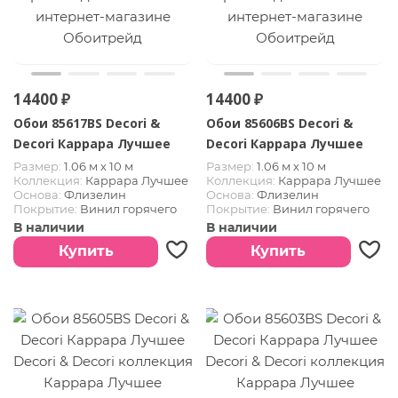
14400 ₽
14400 ₽
Обои 85617BS Decori &
Обои 85606BS Decori &
Decori Каррара Лучшее
Decori Каррара Лучшее
Размер:
1.06 м х 10 м
Размер:
1.06 м х 10 м
Коллекция:
Каррара Лучшее
Коллекция:
Каррара Лучшее
Основа:
Флизелин
Основа:
Флизелин
Покрытие:
Винил горячего
Покрытие:
Винил горячего
тиснения
тиснения
В наличии
В наличии
Страна:
Италия
Страна:
Италия
Купить
Купить