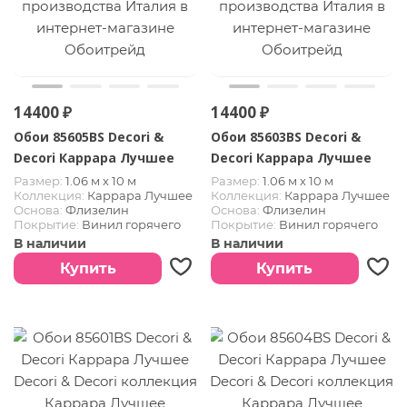
14400 ₽
14400 ₽
Обои 85605BS Decori &
Обои 85603BS Decori &
Decori Каррара Лучшее
Decori Каррара Лучшее
Размер:
1.06 м х 10 м
Размер:
1.06 м х 10 м
Коллекция:
Каррара Лучшее
Коллекция:
Каррара Лучшее
Основа:
Флизелин
Основа:
Флизелин
Покрытие:
Винил горячего
Покрытие:
Винил горячего
тиснения
тиснения
В наличии
В наличии
Страна:
Италия
Страна:
Италия
Купить
Купить