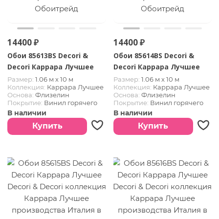
14400 ₽
14400 ₽
Обои 85613BS Decori &
Обои 85614BS Decori &
Decori Каррара Лучшее
Decori Каррара Лучшее
Размер:
1.06 м х 10 м
Размер:
1.06 м х 10 м
Коллекция:
Каррара Лучшее
Коллекция:
Каррара Лучшее
Основа:
Флизелин
Основа:
Флизелин
Покрытие:
Винил горячего
Покрытие:
Винил горячего
тиснения
тиснения
В наличии
В наличии
Страна:
Италия
Страна:
Италия
Купить
Купить