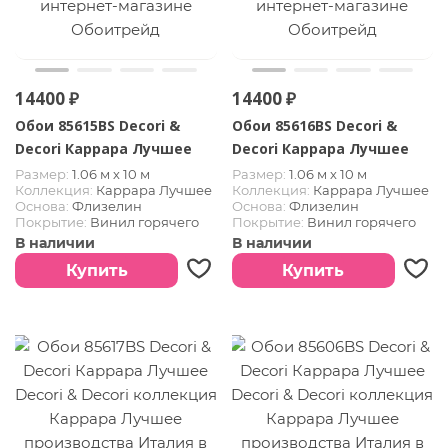
14400 ₽
14400 ₽
Обои 85615BS Decori &
Обои 85616BS Decori &
Decori Каррара Лучшее
Decori Каррара Лучшее
Размер:
1.06 м х 10 м
Размер:
1.06 м х 10 м
Коллекция:
Каррара Лучшее
Коллекция:
Каррара Лучшее
Основа:
Флизелин
Основа:
Флизелин
Покрытие:
Винил горячего
Покрытие:
Винил горячего
тиснения
тиснения
В наличии
В наличии
Страна:
Италия
Страна:
Италия
Купить
Купить