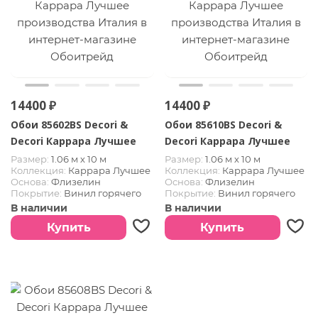
14400 ₽
14400 ₽
Обои 85602BS Decori &
Обои 85610BS Decori &
Decori Каррара Лучшее
Decori Каррара Лучшее
Размер:
1.06 м х 10 м
Размер:
1.06 м х 10 м
Коллекция:
Каррара Лучшее
Коллекция:
Каррара Лучшее
Основа:
Флизелин
Основа:
Флизелин
Покрытие:
Винил горячего
Покрытие:
Винил горячего
тиснения
тиснения
В наличии
В наличии
Страна:
Италия
Страна:
Италия
Купить
Купить