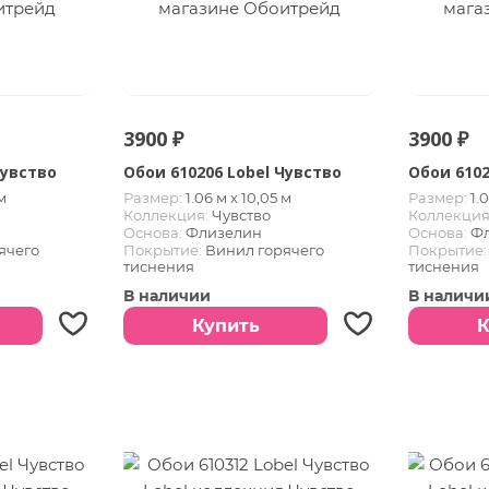
3900 ₽
3900 ₽
Чувство
Обои 610206 Lobel Чувство
Обои 6102
м
Размер:
1.06 м х 10,05 м
Размер:
1.
Коллекция:
Чувство
Коллекция
Основа:
Флизелин
Основа:
Ф
ячего
Покрытие:
Винил горячего
Покрытие:
тиснения
тиснения
В наличии
В наличи
Купить
К