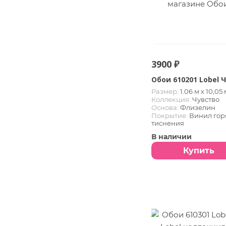
3900 ₽
Обои 610201 Lobel 
Размер:
1.06 м х 10,05 
Коллекция:
Чувство
Основа:
Флизелин
Покрытие:
Винил гор
тиснения
В наличии
Купить