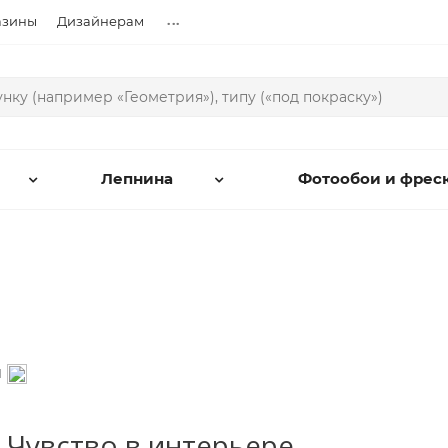
...
азины
Дизайнерам
Лепнина
Фотообои и фрес
и
 Чувство в интерьере