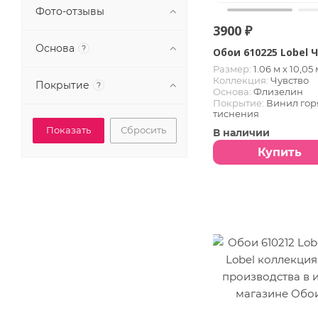
Фото-отзывы
3900 ₽
Основа
?
Обои 610225 Lobel 
Размер:
1.06 м х 10,05 
Коллекция:
Чувство
Покрытие
?
Основа:
Флизелин
Покрытие:
Винил гор
тиснения
Сбросить
В наличии
Купить