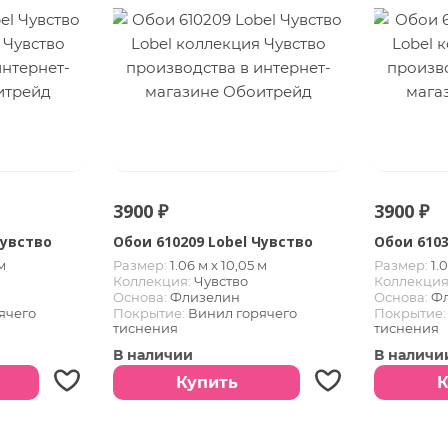
3900 ₽
3900 ₽
Чувство
Обои 610209 Lobel Чувство
Обои 6103
м
Размер:
1.06 м х 10,05 м
Размер:
1.
Коллекция:
Чувство
Коллекция
Основа:
Флизелин
Основа:
Ф
ячего
Покрытие:
Винил горячего
Покрытие:
тиснения
тиснения
В наличии
В наличи
Купить
К