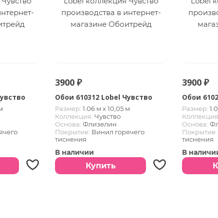
3900 ₽
3900 ₽
Чувство
Обои 610312 Lobel Чувство
Обои 6102
м
Размер:
1.06 м х 10,05 м
Размер:
1.
Коллекция:
Чувство
Коллекция
Основа:
Флизелин
Основа:
Ф
ячего
Покрытие:
Винил горячего
Покрытие:
тиснения
тиснения
В наличии
В наличи
Купить
К