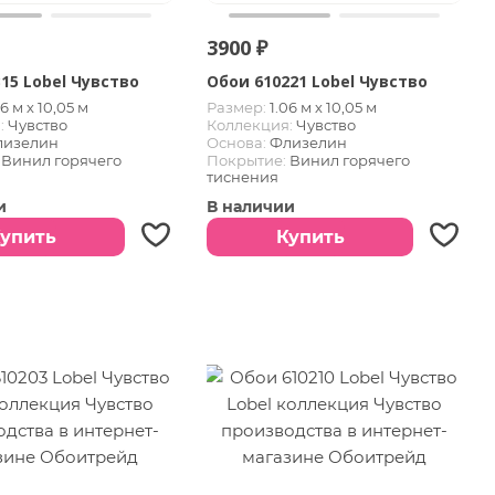
3900 ₽
15 Lobel Чувство
Обои 610221 Lobel Чувство
06 м х 10,05 м
Размер:
1.06 м х 10,05 м
:
Чувство
Коллекция:
Чувство
лизелин
Основа:
Флизелин
Винил горячего
Покрытие:
Винил горячего
тиснения
и
В наличии
упить
Купить