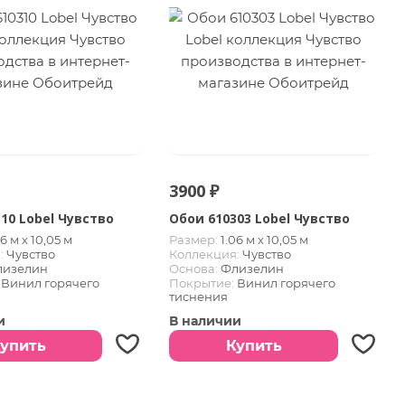
3900 ₽
10 Lobel Чувство
Обои 610303 Lobel Чувство
06 м х 10,05 м
Размер:
1.06 м х 10,05 м
:
Чувство
Коллекция:
Чувство
лизелин
Основа:
Флизелин
Винил горячего
Покрытие:
Винил горячего
тиснения
и
В наличии
упить
Купить