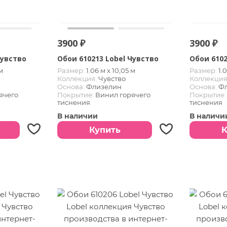
3900 ₽
3900 ₽
Чувство
Обои 610213 Lobel Чувство
Обои 6102
м
Размер:
1.06 м х 10,05 м
Размер:
1.
Коллекция:
Чувство
Коллекция
Основа:
Флизелин
Основа:
Ф
ячего
Покрытие:
Винил горячего
Покрытие:
тиснения
тиснения
В наличии
В наличи
Купить
К