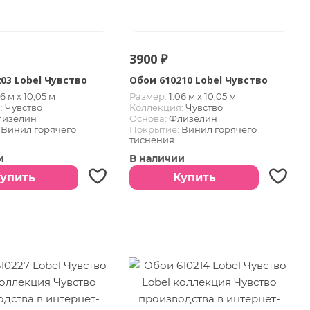
3900 ₽
03 Lobel Чувство
Обои 610210 Lobel Чувство
06 м х 10,05 м
Размер:
1.06 м х 10,05 м
:
Чувство
Коллекция:
Чувство
лизелин
Основа:
Флизелин
Винил горячего
Покрытие:
Винил горячего
тиснения
и
В наличии
упить
Купить