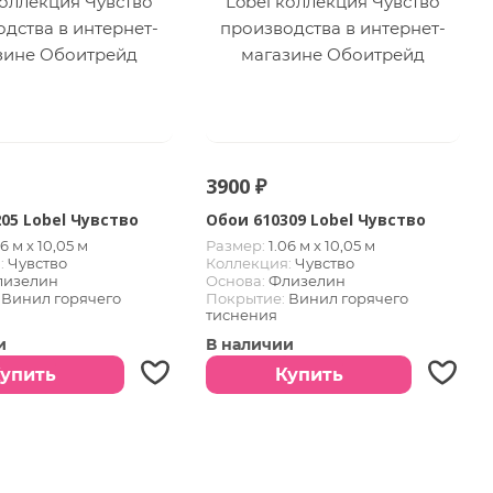
3900 ₽
05 Lobel Чувство
Обои 610309 Lobel Чувство
06 м х 10,05 м
Размер:
1.06 м х 10,05 м
:
Чувство
Коллекция:
Чувство
лизелин
Основа:
Флизелин
Винил горячего
Покрытие:
Винил горячего
тиснения
и
В наличии
упить
Купить