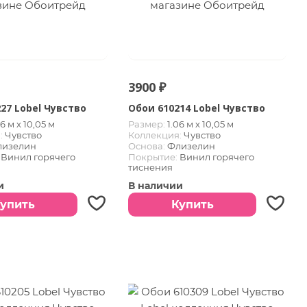
3900 ₽
27 Lobel Чувство
Обои 610214 Lobel Чувство
06 м х 10,05 м
Размер:
1.06 м х 10,05 м
:
Чувство
Коллекция:
Чувство
лизелин
Основа:
Флизелин
Винил горячего
Покрытие:
Винил горячего
тиснения
и
В наличии
упить
Купить