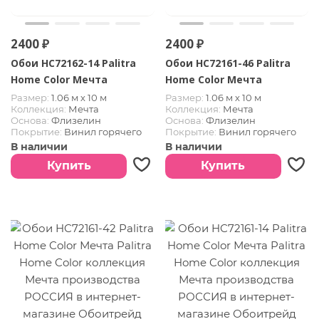
2400 ₽
2400 ₽
Обои HC72162-14 Palitra
Обои HC72161-46 Palitra
Home Color Мечта
Home Color Мечта
Размер:
1.06 м х 10 м
Размер:
1.06 м х 10 м
Коллекция:
Мечта
Коллекция:
Мечта
Основа:
Флизелин
Основа:
Флизелин
Покрытие:
Винил горячего
Покрытие:
Винил горячего
тиснения
тиснения
В наличии
В наличии
Страна:
РОССИЯ
Страна:
РОССИЯ
Купить
Купить