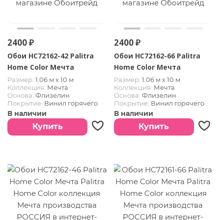
2400 ₽
2400 ₽
Обои HC72162-42 Palitra
Обои HC72162-66 Palitra
Home Color Мечта
Home Color Мечта
Размер:
1.06 м х 10 м
Размер:
1.06 м х 10 м
Коллекция:
Мечта
Коллекция:
Мечта
Основа:
Флизелин
Основа:
Флизелин
Покрытие:
Винил горячего
Покрытие:
Винил горячего
тиснения
тиснения
В наличии
В наличии
Страна:
РОССИЯ
Страна:
РОССИЯ
Купить
Купить