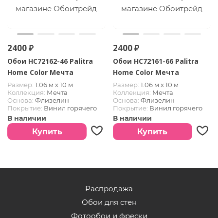
2400 ₽
2400 ₽
Обои HC72162-46 Palitra
Обои HC72161-66 Palitra
Home Color Мечта
Home Color Мечта
Размер:
1.06 м х 10 м
Размер:
1.06 м х 10 м
Коллекция:
Мечта
Коллекция:
Мечта
Основа:
Флизелин
Основа:
Флизелин
Покрытие:
Винил горячего
Покрытие:
Винил горячего
тиснения
тиснения
В наличии
В наличии
Страна:
РОССИЯ
Страна:
РОССИЯ
Купить
Купить
Распродажа
Обои для стен
Фотообои и фрески