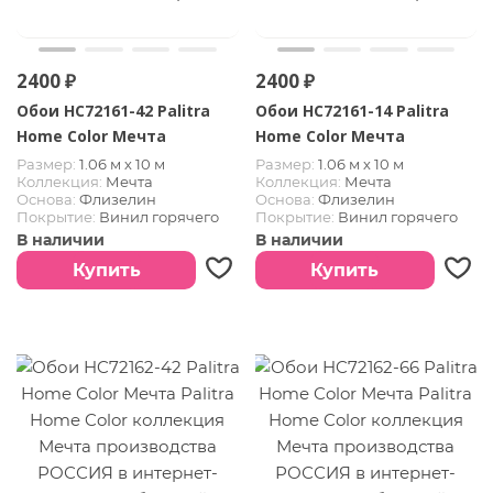
2400 ₽
2400 ₽
Обои HC72161-42 Palitra
Обои HC72161-14 Palitra
Home Color Мечта
Home Color Мечта
Размер:
1.06 м х 10 м
Размер:
1.06 м х 10 м
Коллекция:
Мечта
Коллекция:
Мечта
Основа:
Флизелин
Основа:
Флизелин
Покрытие:
Винил горячего
Покрытие:
Винил горячего
тиснения
тиснения
В наличии
В наличии
Страна:
РОССИЯ
Страна:
РОССИЯ
Купить
Купить