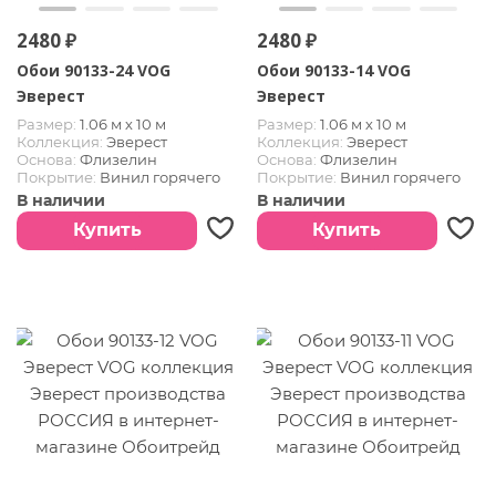
2480 ₽
2480 ₽
Обои 90133-24 VOG
Обои 90133-14 VOG
Эверест
Эверест
Размер:
1.06 м х 10 м
Размер:
1.06 м х 10 м
Коллекция:
Эверест
Коллекция:
Эверест
Основа:
Флизелин
Основа:
Флизелин
Покрытие:
Винил горячего
Покрытие:
Винил горячего
тиснения
тиснения
В наличии
В наличии
Страна:
РОССИЯ
Страна:
РОССИЯ
Купить
Купить