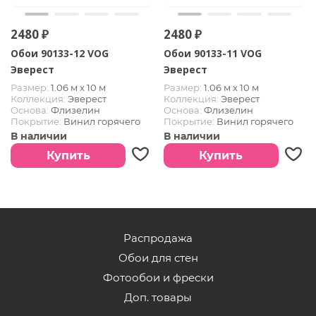
2480 ₽
2480 ₽
Обои 90133-12 VOG
Обои 90133-11 VOG
Эверест
Эверест
Размер:
1.06 м х 10 м
Размер:
1.06 м х 10 м
Коллекция:
Эверест
Коллекция:
Эверест
Основа:
Флизелин
Основа:
Флизелин
Покрытие:
Винил горячего
Покрытие:
Винил горячего
тиснения
тиснения
В наличии
В наличии
Страна:
РОССИЯ
Страна:
РОССИЯ
Купить
Купить
Распродажа
Обои для стен
Фотообои и фрески
Доп. товары