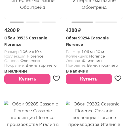
4200 ₽
4200 ₽
Обои 99535 Cassanie
Обои 99294 Cassanie
Florence
Florence
Размер:
1.06 м х 10 м
Размер:
1.06 м х 10 м
Коллекция:
Florence
Коллекция:
Florence
Основа:
Флизелин
Основа:
Флизелин
Покрытие:
Винил горячего
Покрытие:
Винил горячего
тиснения
тиснения
В наличии
В наличии
Страна:
Италия
Страна:
Италия
Купить
Купить