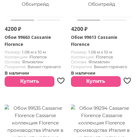
4200 ₽
4200 ₽
Обои 99663 Cassanie
Обои 99613 Cassanie
Florence
Florence
Размер:
1.06 м х 10 м
Размер:
1.06 м х 10 м
Коллекция:
Florence
Коллекция:
Florence
Основа:
Флизелин
Основа:
Флизелин
Покрытие:
Винил горячего
Покрытие:
Винил горячего
тиснения
тиснения
В наличии
В наличии
Страна:
Италия
Страна:
Италия
Купить
Купить