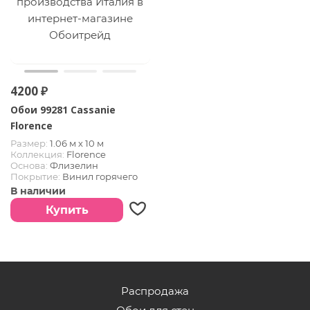
4200 ₽
Обои 99281 Cassanie
Florence
Размер:
1.06 м х 10 м
Коллекция:
Florence
Основа:
Флизелин
Покрытие:
Винил горячего
тиснения
В наличии
Страна:
Италия
Купить
Распродажа