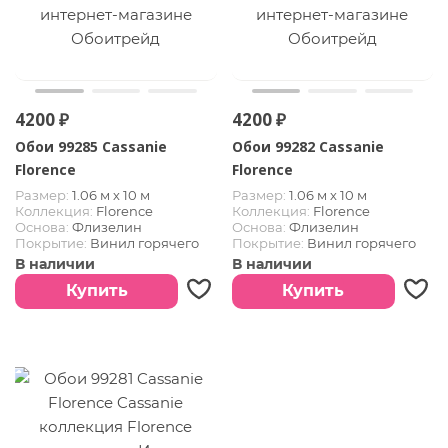
4200 ₽
4200 ₽
Обои 99285 Cassanie
Обои 99282 Cassanie
Florence
Florence
Размер:
1.06 м х 10 м
Размер:
1.06 м х 10 м
Коллекция:
Florence
Коллекция:
Florence
Основа:
Флизелин
Основа:
Флизелин
Покрытие:
Винил горячего
Покрытие:
Винил горячего
тиснения
тиснения
В наличии
В наличии
Страна:
Италия
Страна:
Италия
Купить
Купить