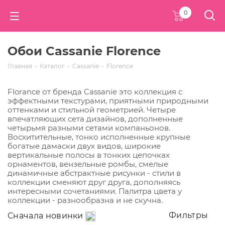
0
Обои Cassanie Florence
Главная
-
Каталог
-
Cassanie
-
Florence
Florance от бренда Cassanie это коллекция с
эффектными текстурами, приятными природными
оттенками и стильной геометрией. Четыре
впечатляющих сета дизайнов, дополненные
четырьмя разными сетами компаньонов.
Восхитительные, тонко исполненные крупные
богатые дамаски двух видов, широкие
вертикальные полосы в тонких цепочках
орнаментов, вензельные ромбы, смелые
динамичные абстрактные рисунки - стили в
коллекции сменяют друг друга, дополняясь
интересными сочетаниями. Палитра цвета у
коллекции - разнообразна и не скучна.
Фильтры
Сначала новинки