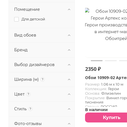
Помещение
Для детской
Вид обоев
Бренд
Выбор дизайнеров
2350 ₽
Обои 10909-02 Арте
Ширина (м)
?
Размер:
1.06 м х 10 м
Коллекция:
Герои
Основа:
Флизелин
Цвет
?
Покрытие:
Винил гор
тиснения
Страна:
РОССИЯ
Стиль
?
В наличии
Купить
Фото-отзывы