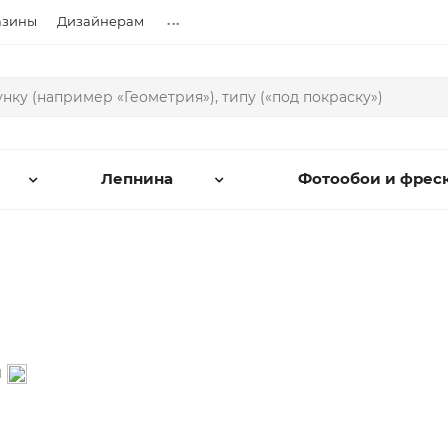
...
азины
Дизайнерам
Лепнина
Фотообои и фрес
и