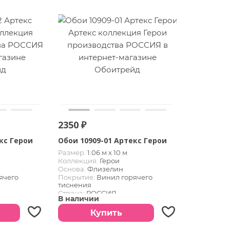
2350 ₽
кс Герои
Обои 10909-01 Артекс Герои
Размер:
1.06 м х 10 м
Коллекция:
Герои
Основа:
Флизелин
ячего
Покрытие:
Винил горячего
тиснения
Страна:
РОССИЯ
В наличии
Купить