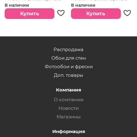
тиснения
тиснения
В наличии
В наличии
Купить
Купить
Распродажа
Обои для стен
Фотообои и фрески
Доп. товары
Компания
О компании
Новости
Магазины
Информация