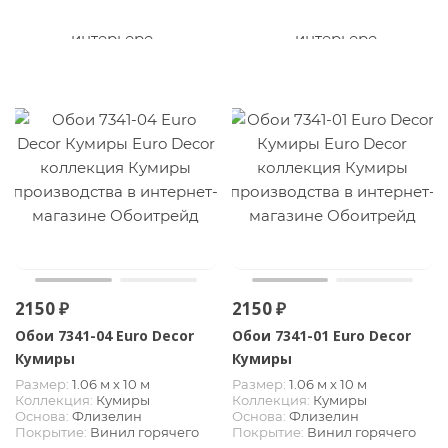
2150 ₽
2150 ₽
Обои 7341-04 Euro Decor
Обои 7341-01 Euro Decor
Кумиры
Кумиры
Размер:
1.06 м х 10 м
Размер:
1.06 м х 10 м
Коллекция:
Кумиры
Коллекция:
Кумиры
Основа:
Флизелин
Основа:
Флизелин
Покрытие:
Винил горячего
Покрытие:
Винил горячего
тиснения
тиснения