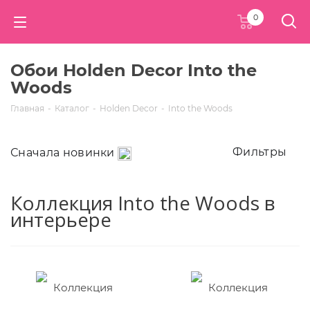
0
Обои Holden Decor Into the
Woods
Главная
-
Каталог
-
Holden Decor
-
Into the Woods
Фильтры
Сначала новинки
Коллекция Into the Woods в
интерьере