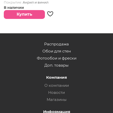
Покрытие:
Акрил и винил
Страна:
Великобритания
В наличии
Купить
Распродажа
Обои для стен
Фотообои и фрески
Доп. товары
Компания
О компании
Новости
Магазины
Информация