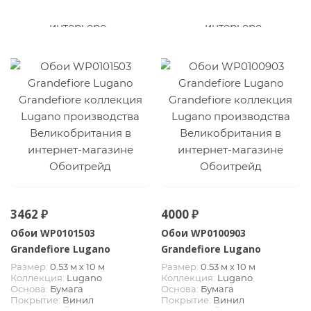
3462 ₽
4000 ₽
Обои WP0101503
Обои WP0100903
Grandefiore Lugano
Grandefiore Lugano
Размер:
0.53 м х 10 м
Размер:
0.53 м х 10 м
Коллекция:
Lugano
Коллекция:
Lugano
Основа:
Бумага
Основа:
Бумага
Покрытие:
Винил
Покрытие:
Винил
вспененный
вспененный