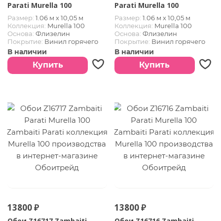
Parati Murella 100
Parati Murella 100
Размер:
1.06 м х 10,05 м
Размер:
1.06 м х 10,05 м
Коллекция:
Murella 100
Коллекция:
Murella 100
Основа:
Флизелин
Основа:
Флизелин
Покрытие:
Винил горячего
Покрытие:
Винил горячего
тиснения
тиснения
В наличии
В наличии
Купить
Купить
13800 ₽
13800 ₽
Обои Z16717 Zambaiti
Обои Z16716 Zambaiti