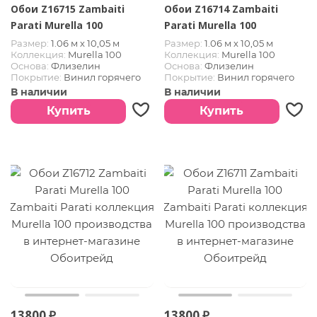
Обои Z16715 Zambaiti
Обои Z16714 Zambaiti
Parati Murella 100
Parati Murella 100
Размер:
1.06 м х 10,05 м
Размер:
1.06 м х 10,05 м
Коллекция:
Murella 100
Коллекция:
Murella 100
Основа:
Флизелин
Основа:
Флизелин
Покрытие:
Винил горячего
Покрытие:
Винил горячего
тиснения
тиснения
В наличии
В наличии
Купить
Купить
13800 ₽
13800 ₽