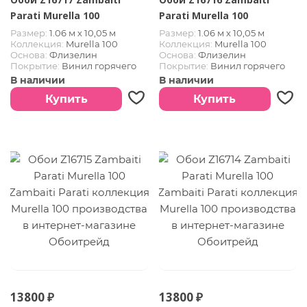
Parati Murella 100
Parati Murella 100
Размер:
1.06 м х 10,05 м
Размер:
1.06 м х 10,05 м
Коллекция:
Murella 100
Коллекция:
Murella 100
Основа:
Флизелин
Основа:
Флизелин
Покрытие:
Винил горячего
Покрытие:
Винил горячего
тиснения
тиснения
В наличии
В наличии
Купить
Купить
13800 ₽
13800 ₽