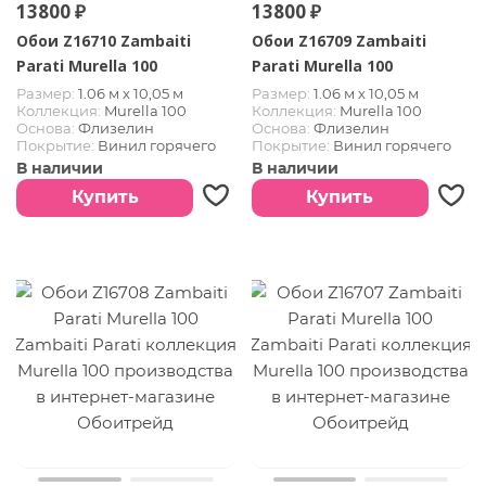
13800 ₽
13800 ₽
Обои Z16710 Zambaiti
Обои Z16709 Zambaiti
Parati Murella 100
Parati Murella 100
Размер:
1.06 м х 10,05 м
Размер:
1.06 м х 10,05 м
Коллекция:
Murella 100
Коллекция:
Murella 100
Основа:
Флизелин
Основа:
Флизелин
Покрытие:
Винил горячего
Покрытие:
Винил горячего
тиснения
тиснения
В наличии
В наличии
Купить
Купить