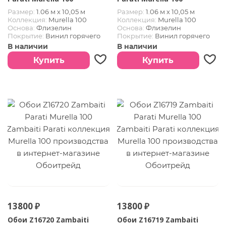
Размер:
1.06 м х 10,05 м
Размер:
1.06 м х 10,05 м
Коллекция:
Murella 100
Коллекция:
Murella 100
Основа:
Флизелин
Основа:
Флизелин
Покрытие:
Винил горячего
Покрытие:
Винил горячего
тиснения
тиснения
В наличии
В наличии
Купить
Купить
13800 ₽
13800 ₽
Обои Z16720 Zambaiti
Обои Z16719 Zambaiti