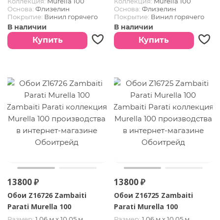
Коллекция:
Murella 100
Коллекция:
Murella 100
Основа:
Флизелин
Основа:
Флизелин
Покрытие:
Винил горячего
Покрытие:
Винил горячего
тиснения
тиснения
В наличии
В наличии
Купить
Купить
13800 ₽
13800 ₽
Обои Z16726 Zambaiti
Обои Z16725 Zambaiti
Parati Murella 100
Parati Murella 100
Размер:
1.06 м х 10,05 м
Размер:
1.06 м х 10,05 м