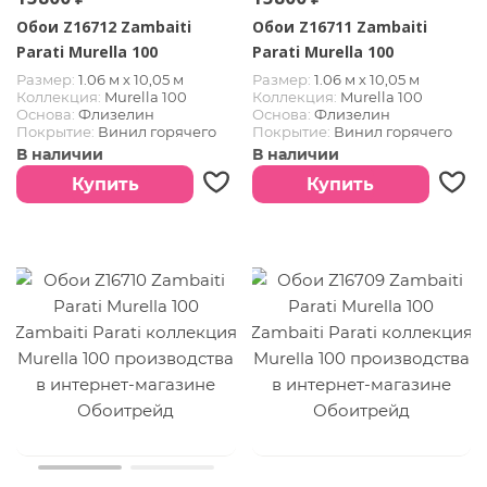
Обои Z16712 Zambaiti
Обои Z16711 Zambaiti
Parati Murella 100
Parati Murella 100
Размер:
1.06 м х 10,05 м
Размер:
1.06 м х 10,05 м
Коллекция:
Murella 100
Коллекция:
Murella 100
Основа:
Флизелин
Основа:
Флизелин
Покрытие:
Винил горячего
Покрытие:
Винил горячего
тиснения
тиснения
В наличии
В наличии
Купить
Купить