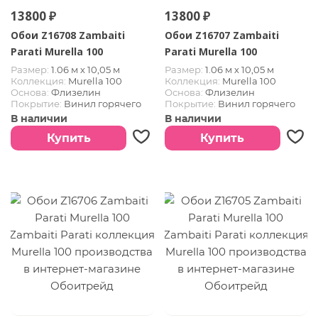
13800 ₽
13800 ₽
Обои Z16708 Zambaiti
Обои Z16707 Zambaiti
Parati Murella 100
Parati Murella 100
Размер:
1.06 м х 10,05 м
Размер:
1.06 м х 10,05 м
Коллекция:
Murella 100
Коллекция:
Murella 100
Основа:
Флизелин
Основа:
Флизелин
Покрытие:
Винил горячего
Покрытие:
Винил горячего
тиснения
тиснения
В наличии
В наличии
Купить
Купить