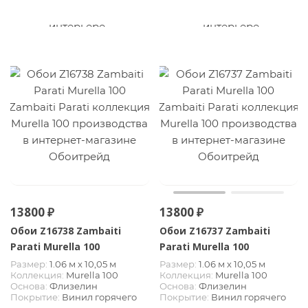
13800 ₽
13800 ₽
Обои Z16738 Zambaiti
Обои Z16737 Zambaiti
Parati Murella 100
Parati Murella 100
Размер:
1.06 м х 10,05 м
Размер:
1.06 м х 10,05 м
Коллекция:
Murella 100
Коллекция:
Murella 100
Основа:
Флизелин
Основа:
Флизелин
Покрытие:
Винил горячего
Покрытие:
Винил горячего
тиснения
тиснения