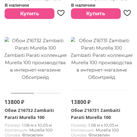
тиснения
тиснения
В наличии
В наличии
Купить
Купить
13800 ₽
13800 ₽
Обои Z16732 Zambaiti
Обои Z16731 Zambaiti
Parati Murella 100
Parati Murella 100
Размер:
1.06 м х 10,05 м
Размер:
1.06 м х 10,05 м
Коллекция:
Murella 100
Коллекция:
Murella 100
Основа:
Флизелин
Основа:
Флизелин