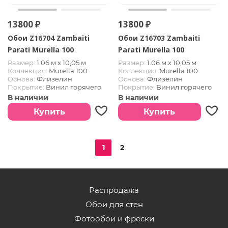
13800 ₽
13800 ₽
Обои Z16704 Zambaiti
Обои Z16703 Zambaiti
Parati Murella 100
Parati Murella 100
Размер:
1.06 м х 10,05 м
Размер:
1.06 м х 10,05 м
Коллекция:
Murella 100
Коллекция:
Murella 100
Основа:
Флизелин
Основа:
Флизелин
Покрытие:
Винил горячего
Покрытие:
Винил горячего
тиснения
тиснения
В наличии
В наличии
Купить
Купить
1
2
Распродажа
Обои для стен
Фотообои и фрески