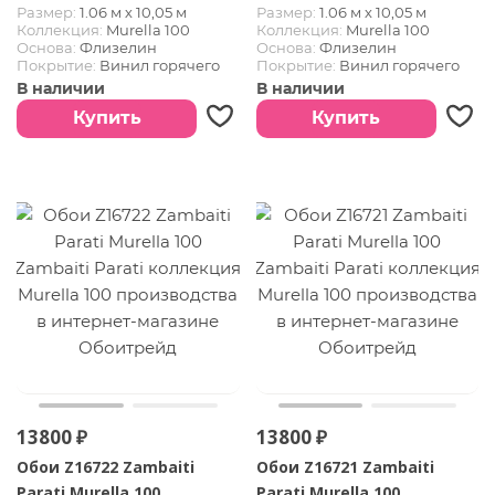
Размер:
1.06 м х 10,05 м
Размер:
1.06 м х 10,05 м
Коллекция:
Murella 100
Коллекция:
Murella 100
Основа:
Флизелин
Основа:
Флизелин
Покрытие:
Винил горячего
Покрытие:
Винил горячего
тиснения
тиснения
В наличии
В наличии
Купить
Купить
13800 ₽
13800 ₽
Обои Z16722 Zambaiti
Обои Z16721 Zambaiti
Parati Murella 100
Parati Murella 100