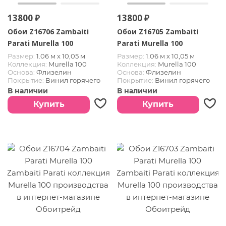
13800 ₽
13800 ₽
Обои Z16706 Zambaiti
Обои Z16705 Zambaiti
Parati Murella 100
Parati Murella 100
Размер:
1.06 м х 10,05 м
Размер:
1.06 м х 10,05 м
Коллекция:
Murella 100
Коллекция:
Murella 100
Основа:
Флизелин
Основа:
Флизелин
Покрытие:
Винил горячего
Покрытие:
Винил горячего
тиснения
тиснения
В наличии
В наличии
Купить
Купить