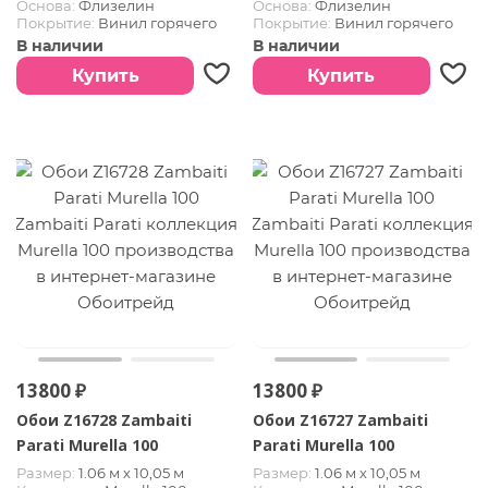
Основа:
Флизелин
Основа:
Флизелин
Покрытие:
Винил горячего
Покрытие:
Винил горячего
тиснения
тиснения
В наличии
В наличии
Купить
Купить
13800 ₽
13800 ₽
Обои Z16728 Zambaiti
Обои Z16727 Zambaiti
Parati Murella 100
Parati Murella 100
Размер:
1.06 м х 10,05 м
Размер:
1.06 м х 10,05 м