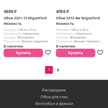
4600 ₽
4050 ₽
Обои 3231-13 Wiganford
Обои 3213-8w Wiganford
Нежность
Нежность
Размер:
1.06 м х 10 м
Размер:
1.06 м х 10 м
Коллекция:
Нежность
Коллекция:
Нежность
Основа:
Флизелин
Основа:
Флизелин
Покрытие:
Винил горячего
Покрытие:
Винил горячего
тиснения
тиснения
В наличии
В наличии
Купить
Купить
1
2
Распродажа
Обои для стен
Фотообои и фрески