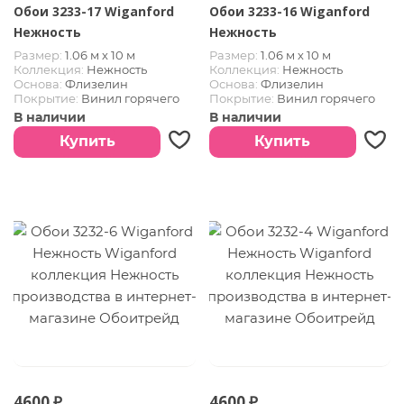
Обои 3233-17 Wiganford
Обои 3233-16 Wiganford
Нежность
Нежность
Размер:
1.06 м х 10 м
Размер:
1.06 м х 10 м
Коллекция:
Нежность
Коллекция:
Нежность
Основа:
Флизелин
Основа:
Флизелин
Покрытие:
Винил горячего
Покрытие:
Винил горячего
тиснения
тиснения
В наличии
В наличии
Купить
Купить
4600 ₽
4600 ₽