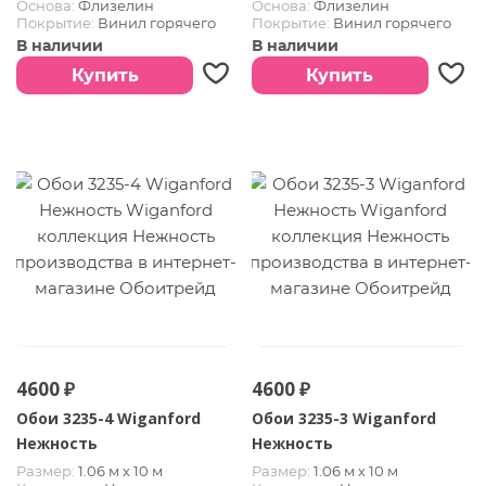
Основа:
Флизелин
Основа:
Флизелин
Покрытие:
Винил горячего
Покрытие:
Винил горячего
тиснения
тиснения
В наличии
В наличии
Купить
Купить
4600 ₽
4600 ₽
Обои 3235-4 Wiganford
Обои 3235-3 Wiganford
Нежность
Нежность
Размер:
1.06 м х 10 м
Размер:
1.06 м х 10 м