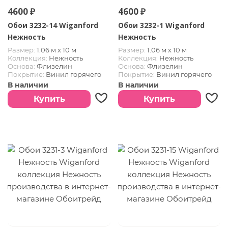
4600 ₽
4600 ₽
Обои 3232-14 Wiganford
Обои 3232-1 Wiganford
Нежность
Нежность
Размер:
1.06 м х 10 м
Размер:
1.06 м х 10 м
Коллекция:
Нежность
Коллекция:
Нежность
Основа:
Флизелин
Основа:
Флизелин
Покрытие:
Винил горячего
Покрытие:
Винил горячего
тиснения
тиснения
В наличии
В наличии
Купить
Купить