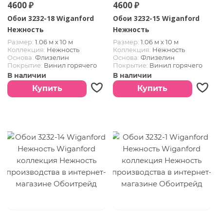
4600 ₽
4600 ₽
Обои 3232-18 Wiganford
Обои 3232-15 Wiganford
Нежность
Нежность
Размер:
1.06 м х 10 м
Размер:
1.06 м х 10 м
Коллекция:
Нежность
Коллекция:
Нежность
Основа:
Флизелин
Основа:
Флизелин
Покрытие:
Винил горячего
Покрытие:
Винил горячего
тиснения
тиснения
В наличии
В наличии
Купить
Купить