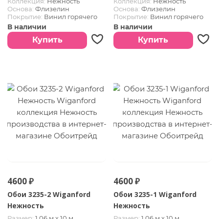
Коллекция:
Нежность
Коллекция:
Нежность
Основа:
Флизелин
Основа:
Флизелин
Покрытие:
Винил горячего
Покрытие:
Винил горячего
тиснения
тиснения
В наличии
В наличии
Купить
Купить
4600 ₽
4600 ₽
Обои 3235-2 Wiganford
Обои 3235-1 Wiganford
Нежность
Нежность
Размер:
1.06 м х 10 м
Размер:
1.06 м х 10 м