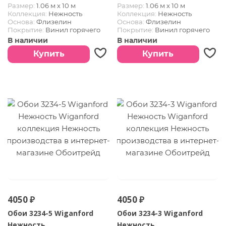
Размер:
1.06 м х 10 м
Размер:
1.06 м х 10 м
Коллекция:
Нежность
Коллекция:
Нежность
Основа:
Флизелин
Основа:
Флизелин
Покрытие:
Винил горячего
Покрытие:
Винил горячего
тиснения
тиснения
В наличии
В наличии
Купить
Купить
4050 ₽
4050 ₽
Обои 3234-5 Wiganford
Обои 3234-3 Wiganford
Нежность
Нежность