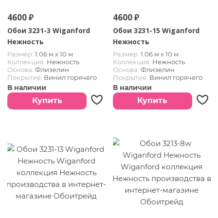
4600 ₽
4600 ₽
Обои 3231-3 Wiganford
Обои 3231-15 Wiganford
Нежность
Нежность
Размер:
1.06 м х 10 м
Размер:
1.06 м х 10 м
Коллекция:
Нежность
Коллекция:
Нежность
Основа:
Флизелин
Основа:
Флизелин
Покрытие:
Винил горячего
Покрытие:
Винил горячего
тиснения
тиснения
В наличии
В наличии
Купить
Купить