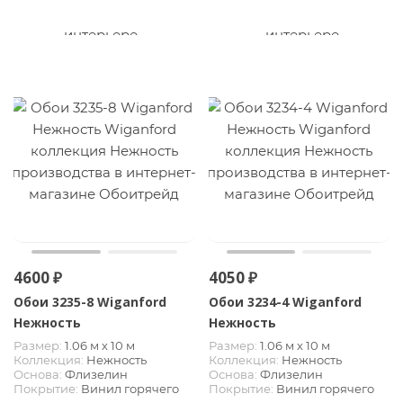
4600 ₽
4050 ₽
Обои 3235-8 Wiganford
Обои 3234-4 Wiganford
Нежность
Нежность
Размер:
1.06 м х 10 м
Размер:
1.06 м х 10 м
Коллекция:
Нежность
Коллекция:
Нежность
Основа:
Флизелин
Основа:
Флизелин
Покрытие:
Винил горячего
Покрытие:
Винил горячего
тиснения
тиснения