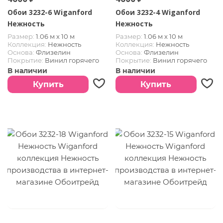
Обои 3232-6 Wiganford
Обои 3232-4 Wiganford
Нежность
Нежность
Размер:
1.06 м х 10 м
Размер:
1.06 м х 10 м
Коллекция:
Нежность
Коллекция:
Нежность
Основа:
Флизелин
Основа:
Флизелин
Покрытие:
Винил горячего
Покрытие:
Винил горячего
тиснения
тиснения
В наличии
В наличии
Купить
Купить