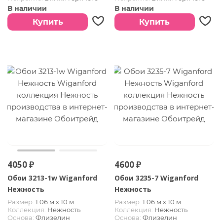
тиснения
тиснения
В наличии
В наличии
Купить
Купить
4050 ₽
4600 ₽
Обои 3213-1w Wiganford
Обои 3235-7 Wiganford
Нежность
Нежность
Размер:
1.06 м х 10 м
Размер:
1.06 м х 10 м
Коллекция:
Нежность
Коллекция:
Нежность
Основа:
Флизелин
Основа:
Флизелин