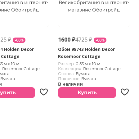
25 ₽
1600 ₽
4725 ₽
-66%
-66%
4 Holden Decor
Обои 98743 Holden Decor
 Cottage
Rosemoor Cottage
53 м х 10 м
Размер:
0.53 м х 10 м
:
Rosemoor Cottage
Коллекция:
Rosemoor Cottage
мага
Основа:
Бумага
Бумага
Покрытие:
Бумага
ликобритания
Страна:
Великобритания
и
В наличии
упить
Купить