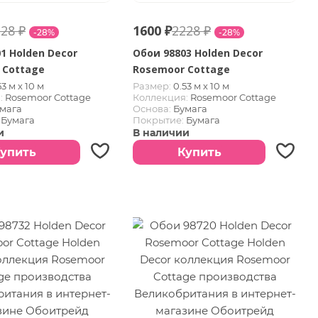
28 ₽
1600 ₽
2228 ₽
-28%
-28%
1 Holden Decor
Обои 98803 Holden Decor
 Cottage
Rosemoor Cottage
53 м х 10 м
Размер:
0.53 м х 10 м
:
Rosemoor Cottage
Коллекция:
Rosemoor Cottage
мага
Основа:
Бумага
Бумага
Покрытие:
Бумага
ликобритания
Страна:
Великобритания
и
В наличии
упить
Купить