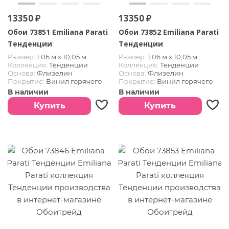
13350 ₽
13350 ₽
Обои 73851 Emiliana Parati
Обои 73852 Emiliana Parati
Тенденции
Тенденции
Размер:
1.06 м х 10,05 м
Размер:
1.06 м х 10,05 м
Коллекция:
Тенденции
Коллекция:
Тенденции
Основа:
Флизелин
Основа:
Флизелин
Покрытие:
Винил горячего
Покрытие:
Винил горячего
тиснения
тиснения
В наличии
В наличии
Купить
Купить