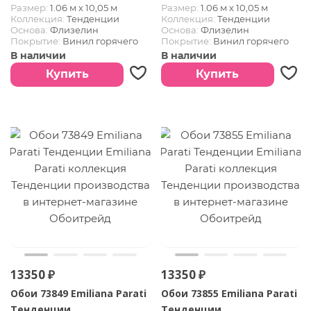
Размер:
1.06 м х 10,05 м
Размер:
1.06 м х 10,05 м
Коллекция:
Тенденции
Коллекция:
Тенденции
Основа:
Флизелин
Основа:
Флизелин
Покрытие:
Винил горячего
Покрытие:
Винил горячего
тиснения
тиснения
В наличии
В наличии
Купить
Купить
13350 ₽
13350 ₽
Обои 73849 Emiliana Parati
Обои 73855 Emiliana Parati
Тенденции
Тенденции