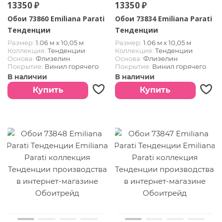
13350 ₽
13350 ₽
Обои 73860 Emiliana Parati
Обои 73834 Emiliana Parati
Тенденции
Тенденции
Размер:
1.06 м х 10,05 м
Размер:
1.06 м х 10,05 м
Коллекция:
Тенденции
Коллекция:
Тенденции
Основа:
Флизелин
Основа:
Флизелин
Покрытие:
Винил горячего
Покрытие:
Винил горячего
тиснения
тиснения
В наличии
В наличии
Купить
Купить