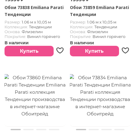
Обои 73838 Emiliana Parati
Обои 73859 Emiliana Parati
Тенденции
Тенденции
Размер:
1.06 м х 10,05 м
Размер:
1.06 м х 10,05 м
Коллекция:
Тенденции
Коллекция:
Тенденции
Основа:
Флизелин
Основа:
Флизелин
Покрытие:
Винил горячего
Покрытие:
Винил горячего
тиснения
тиснения
В наличии
В наличии
Купить
Купить