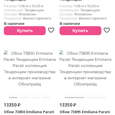
Размер:
1.06 м х 10,05 м
Размер:
1.06 м х 10,05 м
Коллекция:
Тенденции
Коллекция:
Тенденции
Основа:
Флизелин
Основа:
Флизелин
Покрытие:
Винил горячего
Покрытие:
Винил горячего
тиснения
тиснения
В наличии
В наличии
Купить
Купить
13350 ₽
13350 ₽
Обои 73850 Emiliana Parati
Обои 73895 Emiliana Parati