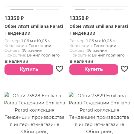
13350 ₽
13350 ₽
Обои 73831 Emiliana Parati
Обои 73833 Emiliana Parati
Тенденции
Тенденции
Размер:
1.06 м х 10,05 м
Размер:
1.06 м х 10,05 м
Коллекция:
Тенденции
Коллекция:
Тенденции
Основа:
Флизелин
Основа:
Флизелин
Покрытие:
Винил горячего
Покрытие:
Винил горячего
тиснения
тиснения
В наличии
В наличии
Купить
Купить