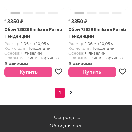
13350 ₽
13350 ₽
Обои 73828 Emiliana Parati
Обои 73829 Emiliana Parati
Тенденции
Тенденции
Размер:
1.06 м х 10,05 м
Размер:
1.06 м х 10,05 м
Коллекция:
Тенденции
Коллекция:
Тенденции
Основа:
Флизелин
Основа:
Флизелин
Покрытие:
Винил горячего
Покрытие:
Винил горячего
тиснения
тиснения
В наличии
В наличии
Купить
Купить
1
2
Распродажа
Обои для стен