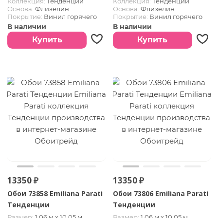
Коллекция:
Тенденции
Коллекция:
Тенденции
Основа:
Флизелин
Основа:
Флизелин
Покрытие:
Винил горячего
Покрытие:
Винил горячего
тиснения
тиснения
В наличии
В наличии
Купить
Купить
13350 ₽
13350 ₽
Обои 73858 Emiliana Parati
Обои 73806 Emiliana Parati
Тенденции
Тенденции
Размер:
1.06 м х 10,05 м
Размер:
1.06 м х 10,05 м