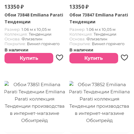
13350 ₽
13350 ₽
Обои 73848 Emiliana Parati
Обои 73847 Emiliana Parati
Тенденции
Тенденции
Размер:
1.06 м х 10,05 м
Размер:
1.06 м х 10,05 м
Коллекция:
Тенденции
Коллекция:
Тенденции
Основа:
Флизелин
Основа:
Флизелин
Покрытие:
Винил горячего
Покрытие:
Винил горячего
тиснения
тиснения
В наличии
В наличии
Купить
Купить