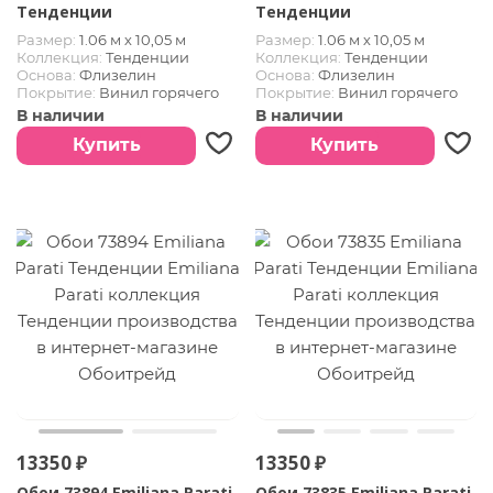
Тенденции
Тенденции
Размер:
1.06 м х 10,05 м
Размер:
1.06 м х 10,05 м
Коллекция:
Тенденции
Коллекция:
Тенденции
Основа:
Флизелин
Основа:
Флизелин
Покрытие:
Винил горячего
Покрытие:
Винил горячего
тиснения
тиснения
В наличии
В наличии
Купить
Купить
13350 ₽
13350 ₽
Обои 73894 Emiliana Parati
Обои 73835 Emiliana Parati