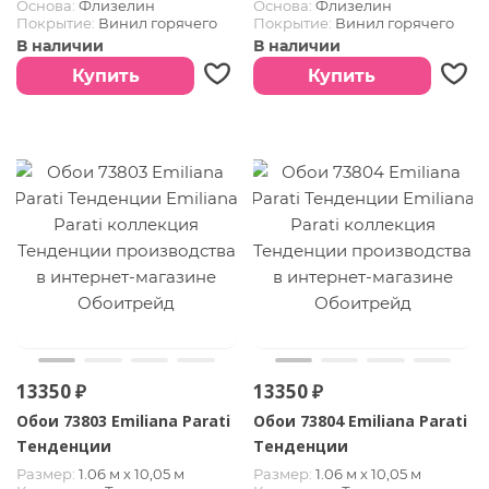
Основа:
Флизелин
Основа:
Флизелин
Покрытие:
Винил горячего
Покрытие:
Винил горячего
тиснения
тиснения
В наличии
В наличии
Купить
Купить
13350 ₽
13350 ₽
Обои 73803 Emiliana Parati
Обои 73804 Emiliana Parati
Тенденции
Тенденции
Размер:
1.06 м х 10,05 м
Размер:
1.06 м х 10,05 м