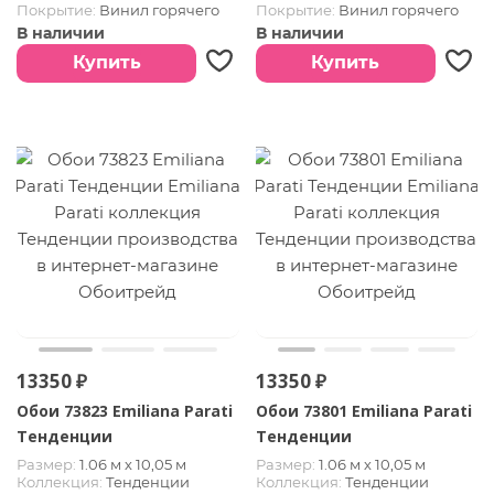
Покрытие:
Винил горячего
Покрытие:
Винил горячего
тиснения
тиснения
В наличии
В наличии
Купить
Купить
13350 ₽
13350 ₽
Обои 73823 Emiliana Parati
Обои 73801 Emiliana Parati
Тенденции
Тенденции
Размер:
1.06 м х 10,05 м
Размер:
1.06 м х 10,05 м
Коллекция:
Тенденции
Коллекция:
Тенденции