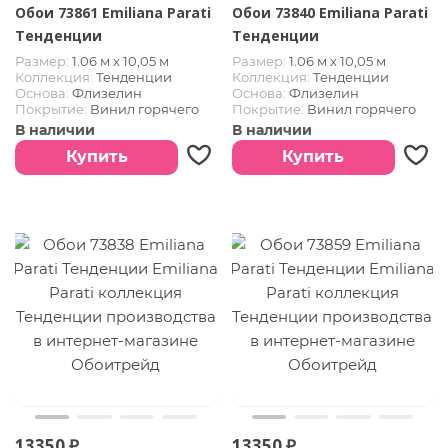
Обои 73861 Emiliana Parati
Обои 73840 Emiliana Parati
Тенденции
Тенденции
Размер:
1.06 м х 10,05 м
Размер:
1.06 м х 10,05 м
Коллекция:
Тенденции
Коллекция:
Тенденции
Основа:
Флизелин
Основа:
Флизелин
Покрытие:
Винил горячего
Покрытие:
Винил горячего
тиснения
тиснения
В наличии
В наличии
Купить
Купить
13350 ₽
13350 ₽