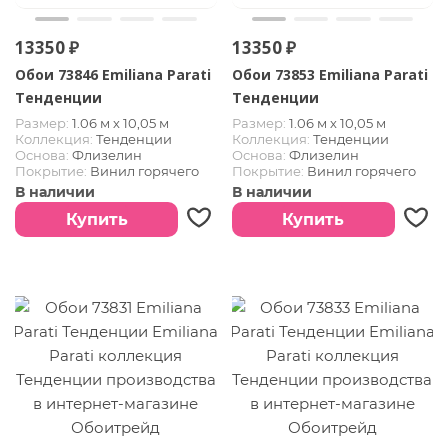
13350 ₽
13350 ₽
Обои 73846 Emiliana Parati
Обои 73853 Emiliana Parati
Тенденции
Тенденции
Размер:
1.06 м х 10,05 м
Размер:
1.06 м х 10,05 м
Коллекция:
Тенденции
Коллекция:
Тенденции
Основа:
Флизелин
Основа:
Флизелин
Покрытие:
Винил горячего
Покрытие:
Винил горячего
тиснения
тиснения
В наличии
В наличии
Купить
Купить